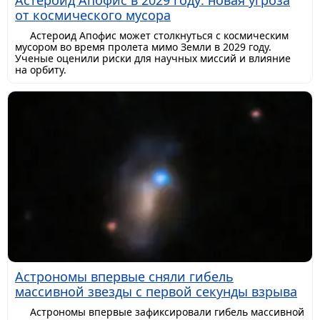
от космического мусора
Астероид Апофис может столкнуться с космическим
мусором во время пролета мимо Земли в 2029 году.
Ученые оценили риски для научных миссий и влияние
на орбиту.
Астрономы впервые сняли гибель
массивной звезды с первой секунды взрыва
Астрономы впервые зафиксировали гибель массивной