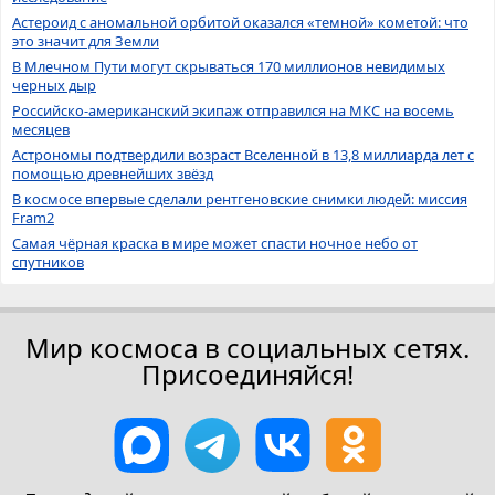
Астероид с аномальной орбитой оказался «темной» кометой: что
это значит для Земли
В Млечном Пути могут скрываться 170 миллионов невидимых
черных дыр
Российско-американский экипаж отправился на МКС на восемь
месяцев
Астрономы подтвердили возраст Вселенной в 13,8 миллиарда лет с
помощью древнейших звёзд
В космосе впервые сделали рентгеновские снимки людей: миссия
Fram2
Самая чёрная краска в мире может спасти ночное небо от
спутников
Мир космоса в социальных сетях.
Присоединяйся!