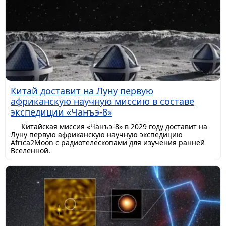
Китай доставит на Луну первую
африканскую научную миссию в составе
экспедиции «Чанъэ-8»
Китайская миссия «Чанъэ-8» в 2029 году доставит на
Луну первую африканскую научную экспедицию
Africa2Moon с радиотелескопами для изучения ранней
Вселенной.