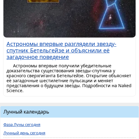
Астрономы впервые разглядели звезду-
спутник Бетельгейзе и объяснили её
загадочное поведение
Астрономы впервые получили убедительные
доказательства существования звезды-спутника у
красного сверхгиганта Бетельгейзе. Открытие объясняет
её загадочные шестилетние пульсации и меняет
представления о будущем звезды. Подробности на Naked
Science.
Лунный календарь
Фаза Луны сегодня
Лунный день сегодня