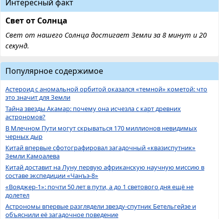
Интересный факт
Свет от Солнца
Свет от нашего Солнца достигает Земли за 8 минут и 20
секунд.
Популярное содержимое
Астероид с аномальной орбитой оказался «темной» кометой: что
это значит для Земли
Тайна звезды Акамар: почему она исчезла с карт древних
астрономов?
В Млечном Пути могут скрываться 170 миллионов невидимых
черных дыр
Китай впервые сфотографировал загадочный «квазиспутник»
Земли Камоалева
Китай доставит на Луну первую африканскую научную миссию в
составе экспедиции «Чанъэ-8»
«Вояджер-1»: почти 50 лет в пути, а до 1 светового дня ещё не
долетел
Астрономы впервые разглядели звезду-спутник Бетельгейзе и
объяснили её загадочное поведение