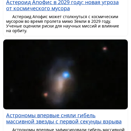
Астероид Апофис в 2029 году: новая угроза
от космического мусора
Астероид Апофис может столкнуться с космическим
мусором во время пролета мимо Земли в 2029 году.
Ученые оценили риски для научных миссий и влияние
на орбиту.
Астрономы впервые сняли гибель
массивной звезды с первой секунды взрыва
Астрономы впервые зафиксировали гибель массивной