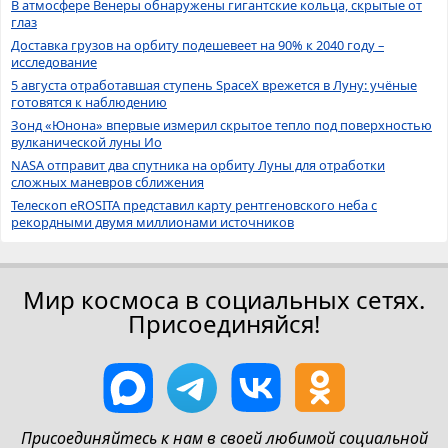
В атмосфере Венеры обнаружены гигантские кольца, скрытые от
глаз
Доставка грузов на орбиту подешевеет на 90% к 2040 году –
исследование
5 августа отработавшая ступень SpaceX врежется в Луну: учёные
готовятся к наблюдению
Зонд «Юнона» впервые измерил скрытое тепло под поверхностью
вулканической луны Ио
NASA отправит два спутника на орбиту Луны для отработки
сложных маневров сближения
Телескоп eROSITA представил карту рентгеновского неба с
рекордными двумя миллионами источников
Мир космоса в социальных сетях.
Присоединяйся!
Присоединяйтесь к нам в своей любимой социальной