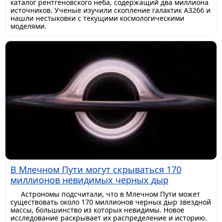
каталог рентгеновского неба, содержащий два миллиона
источников. Ученые изучили скопление галактик A3266 и
нашли нестыковки с текущими космологическими
моделями.
В Млечном Пути могут скрываться 170
миллионов невидимых черных дыр
Астрономы подсчитали, что в Млечном Пути может
существовать около 170 миллионов черных дыр звездной
массы, большинство из которых невидимы. Новое
исследование раскрывает их распределение и историю.