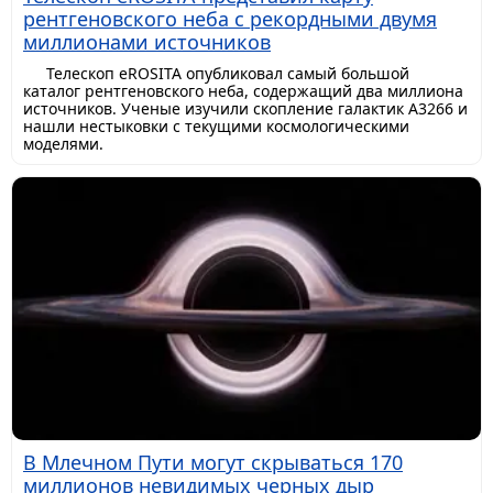
рентгеновского неба с рекордными двумя
миллионами источников
Телескоп eROSITA опубликовал самый большой
каталог рентгеновского неба, содержащий два миллиона
источников. Ученые изучили скопление галактик A3266 и
нашли нестыковки с текущими космологическими
моделями.
В Млечном Пути могут скрываться 170
миллионов невидимых черных дыр