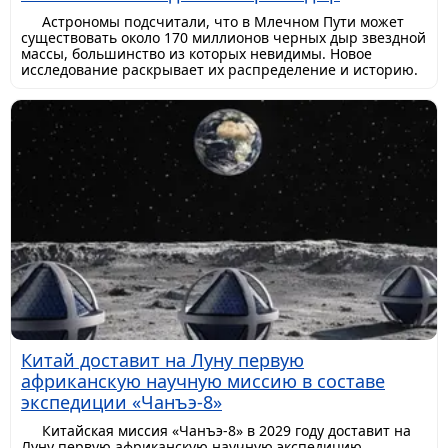
Астрономы подсчитали, что в Млечном Пути может
существовать около 170 миллионов черных дыр звездной
массы, большинство из которых невидимы. Новое
исследование раскрывает их распределение и историю.
Китай доставит на Луну первую
африканскую научную миссию в составе
экспедиции «Чанъэ-8»
Китайская миссия «Чанъэ-8» в 2029 году доставит на
Луну первую африканскую научную экспедицию