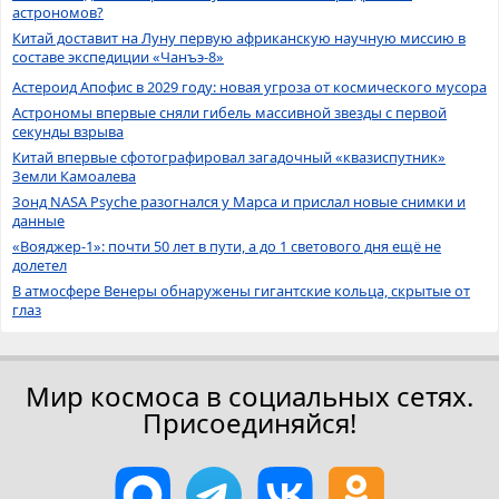
астрономов?
Китай доставит на Луну первую африканскую научную миссию в
составе экспедиции «Чанъэ-8»
Астероид Апофис в 2029 году: новая угроза от космического мусора
Астрономы впервые сняли гибель массивной звезды с первой
секунды взрыва
Китай впервые сфотографировал загадочный «квазиспутник»
Земли Камоалева
Зонд NASA Psyche разогнался у Марса и прислал новые снимки и
данные
«Вояджер-1»: почти 50 лет в пути, а до 1 светового дня ещё не
долетел
В атмосфере Венеры обнаружены гигантские кольца, скрытые от
глаз
Мир космоса в социальных сетях.
Присоединяйся!