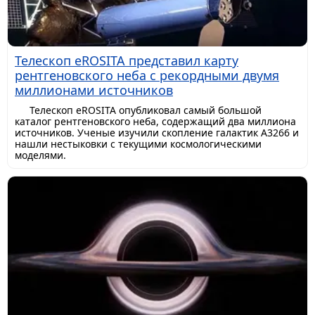
Телескоп eROSITA представил карту
рентгеновского неба с рекордными двумя
миллионами источников
Телескоп eROSITA опубликовал самый большой
каталог рентгеновского неба, содержащий два миллиона
источников. Ученые изучили скопление галактик A3266 и
нашли нестыковки с текущими космологическими
моделями.