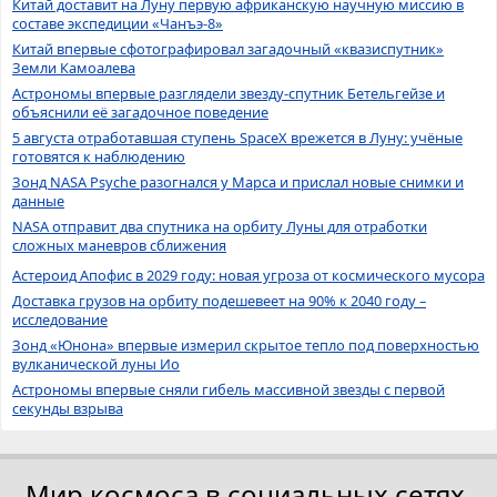
Китай доставит на Луну первую африканскую научную миссию в
составе экспедиции «Чанъэ-8»
Китай впервые сфотографировал загадочный «квазиспутник»
Земли Камоалева
Астрономы впервые разглядели звезду-спутник Бетельгейзе и
объяснили её загадочное поведение
5 августа отработавшая ступень SpaceX врежется в Луну: учёные
готовятся к наблюдению
Зонд NASA Psyche разогнался у Марса и прислал новые снимки и
данные
NASA отправит два спутника на орбиту Луны для отработки
сложных маневров сближения
Астероид Апофис в 2029 году: новая угроза от космического мусора
Доставка грузов на орбиту подешевеет на 90% к 2040 году –
исследование
Зонд «Юнона» впервые измерил скрытое тепло под поверхностью
вулканической луны Ио
Астрономы впервые сняли гибель массивной звезды с первой
секунды взрыва
Мир космоса в социальных сетях.