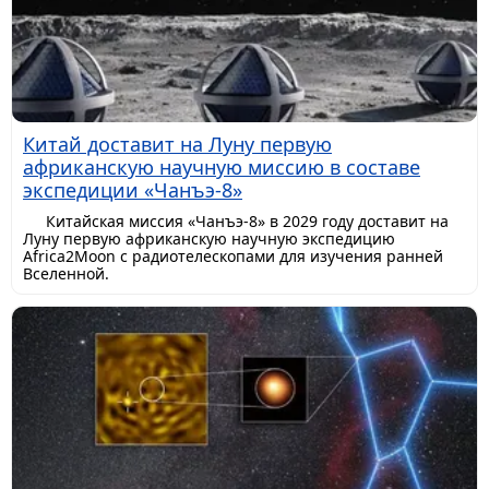
Китай доставит на Луну первую
африканскую научную миссию в составе
экспедиции «Чанъэ-8»
Китайская миссия «Чанъэ-8» в 2029 году доставит на
Луну первую африканскую научную экспедицию
Africa2Moon с радиотелескопами для изучения ранней
Вселенной.