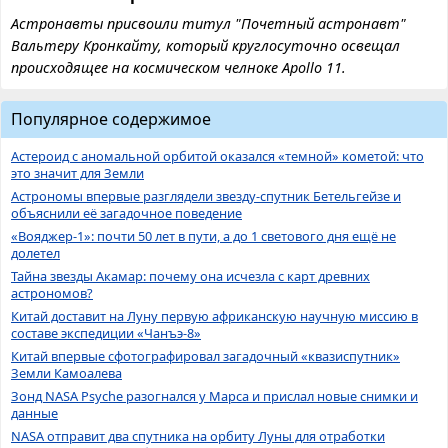
Астронавты присвоили титул "Почетный астронавт"
Вальтеру Кронкайту, который круглосуточно освещал
происходящее на космическом челноке Apollo 11.
Популярное содержимое
Астероид с аномальной орбитой оказался «темной» кометой: что
это значит для Земли
Астрономы впервые разглядели звезду-спутник Бетельгейзе и
объяснили её загадочное поведение
«Вояджер-1»: почти 50 лет в пути, а до 1 светового дня ещё не
долетел
Тайна звезды Акамар: почему она исчезла с карт древних
астрономов?
Китай доставит на Луну первую африканскую научную миссию в
составе экспедиции «Чанъэ-8»
Китай впервые сфотографировал загадочный «квазиспутник»
Земли Камоалева
Зонд NASA Psyche разогнался у Марса и прислал новые снимки и
данные
NASA отправит два спутника на орбиту Луны для отработки