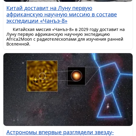
Китай доставит на Луну первую
африканскую научную миссию в составе
экспедиции «Чанъэ-8»
Китайская миссия «Чанъэ-8» в 2029 году доставит на
Луну первую африканскую научную экспедицию
Africa2Moon с радиотелескопами для изучения ранней
Вселенной.
Астрономы впервые разглядели звезду-