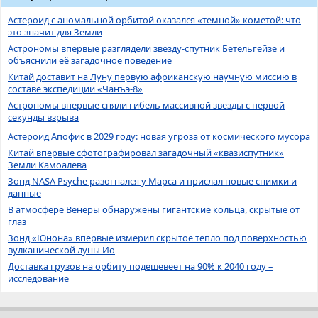
Астероид с аномальной орбитой оказался «темной» кометой: что
это значит для Земли
Астрономы впервые разглядели звезду-спутник Бетельгейзе и
объяснили её загадочное поведение
Китай доставит на Луну первую африканскую научную миссию в
составе экспедиции «Чанъэ-8»
Астрономы впервые сняли гибель массивной звезды с первой
секунды взрыва
Астероид Апофис в 2029 году: новая угроза от космического мусора
Китай впервые сфотографировал загадочный «квазиспутник»
Земли Камоалева
Зонд NASA Psyche разогнался у Марса и прислал новые снимки и
данные
В атмосфере Венеры обнаружены гигантские кольца, скрытые от
глаз
Зонд «Юнона» впервые измерил скрытое тепло под поверхностью
вулканической луны Ио
Доставка грузов на орбиту подешевеет на 90% к 2040 году –
исследование