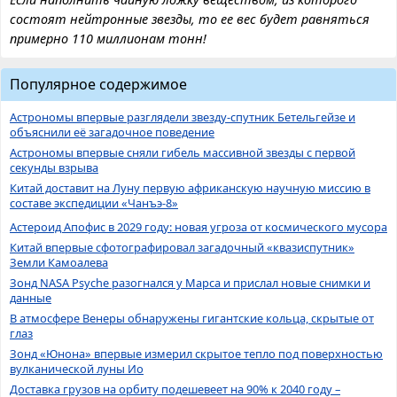
состоят нейтронные звезды, то ее вес будет равняться
примерно 110 миллионам тонн!
Популярное содержимое
Астрономы впервые разглядели звезду-спутник Бетельгейзе и
объяснили её загадочное поведение
Астрономы впервые сняли гибель массивной звезды с первой
секунды взрыва
Китай доставит на Луну первую африканскую научную миссию в
составе экспедиции «Чанъэ-8»
Астероид Апофис в 2029 году: новая угроза от космического мусора
Китай впервые сфотографировал загадочный «квазиспутник»
Земли Камоалева
Зонд NASA Psyche разогнался у Марса и прислал новые снимки и
данные
В атмосфере Венеры обнаружены гигантские кольца, скрытые от
глаз
Зонд «Юнона» впервые измерил скрытое тепло под поверхностью
вулканической луны Ио
Доставка грузов на орбиту подешевеет на 90% к 2040 году –