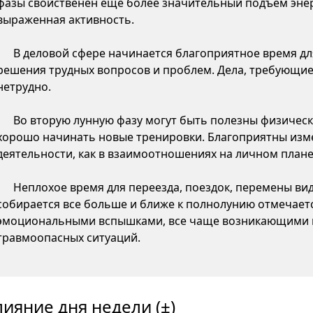
фазы свойственен еще более значительный подъем энер
выраженная активность.
В деловой сфере начинается благоприятное время д
решения трудных вопросов и проблем. Дела, требующие
нетрудно.
Во вторую лунную фазу могут быть полезны физическ
хорошо начинать новые тренировки. Благоприятны изме
деятельности, как в взаимоотношениях на личном плане,
Неплохое время для переезда, поездок, перемены ви
собирается все больше и ближе к полнолунию отмечаетс
эмоциональными вспышками, все чаще возникающими 
травмоопасных ситуаций.
лияние дня недели (±)