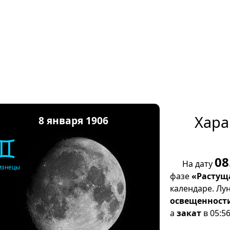
Хара
8 января 1906
♊
08
На дату
изнецы
фазе
«Растущ
календаре. Лу
освещенност
а
закат
в 05:56