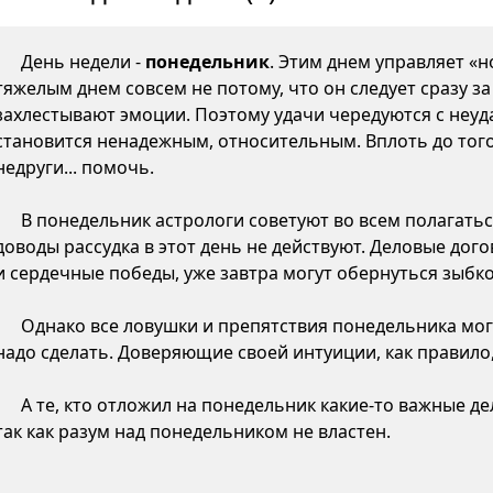
День недели -
понедельник
. Этим днем управляет «н
тяжелым днем совсем не потому, что он следует сразу з
захлестывают эмоции. Поэтому удачи чередуются с неуда
становится ненадежным, относительным. Вплоть до того,
недруги... помочь.
В понедельник астрологи советуют во всем полагатьс
доводы рассудка в этот день не действуют. Деловые дого
и сердечные победы, уже завтра могут обернуться зыб
Однако все ловушки и препятствия понедельника могу
надо сделать. Доверяющие своей интуиции, как правило,
А те, кто отложил на понедельник какие-то важные д
так как разум над понедельником не властен.