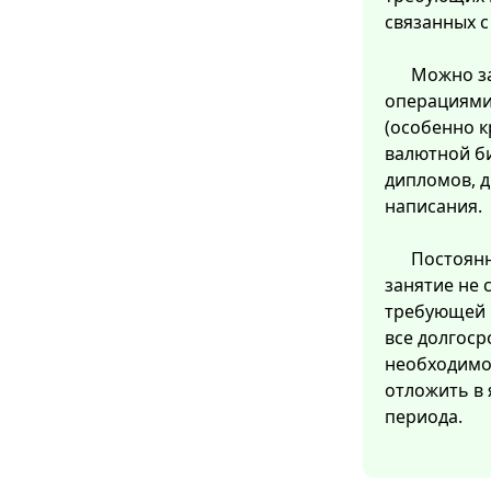
связанных 
Можно з
операциями
(особенно 
валютной б
дипломов, д
написания.
Постоянн
занятие не 
требующей 
все долгоср
необходимо 
отложить в 
периода.