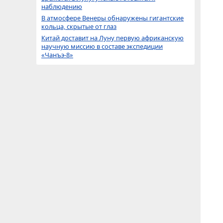
наблюдению
В атмосфере Венеры обнаружены гигантские
кольца, скрытые от глаз
Китай доставит на Луну первую африканскую
научную миссию в составе экспедиции
«Чанъэ-8»