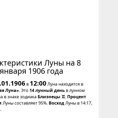
ктеристики Луны на 8
января 1906 года
.01.1906
12:00
в
Луна находится в
ая Луна»
. Это
14 лунный день
в лунном
на в знаке зодиака
Близнецы ♊
.
Процент
и
Луны составляет 95%.
Восход
Луны в 14:17,
.