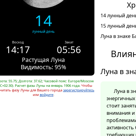
Хр
14
14 лунный день
15 лунный день
лунный день
Луна в знаке Б
Восход
Закат
14:17
05:56
Влиян
Растущая Луна
Видимость: 95%
Луна в зн
ота: 55.75; Долгота: 37.62; Часовой пояс: Europe/Moscow
C+02:30). Расчет фазы Луны на январь 1906 года.
Чтобы
читать фазу Луны для Вашего города
зарегистрируйтесь
Луна в з
или
войдите
.
энергичных 
стоит заня
внимания и
проблемами
активность 
требующих 