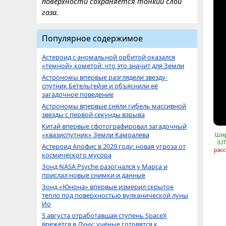
поверхности сохраняется тонкий слой
газа.
Популярное содержимое
Астероид с аномальной орбитой оказался
«темной» кометой: что это значит для Земли
Астрономы впервые разглядели звезду-
спутник Бетельгейзе и объяснили её
загадочное поведение
Астрономы впервые сняли гибель массивной
звезды с первой секунды взрыва
Китай впервые сфотографировал загадочный
«квазиспутник» Земли Камоалева
Шир
(UT
Астероид Апофис в 2029 году: новая угроза от
расс
космического мусора
Зонд NASA Psyche разогнался у Марса и
прислал новые снимки и данные
Зонд «Юнона» впервые измерил скрытое
тепло под поверхностью вулканической луны
Ио
5 августа отработавшая ступень SpaceX
врежется в Луну: учёные готовятся к