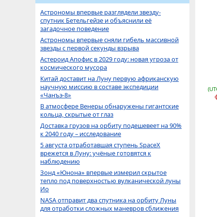
Астрономы впервые разглядели звезду-
спутник Бетельгейзе и объяснили её
загадочное поведение
Астрономы впервые сняли гибель массивной
звезды с первой секунды взрыва
Астероид Апофис в 2029 году: новая угроза от
космического мусора
Китай доставит на Луну первую африканскую
научную миссию в составе экспедиции
(UT
«Чанъэ-8»
В атмосфере Венеры обнаружены гигантские
кольца, скрытые от глаз
Доставка грузов на орбиту подешевеет на 90%
к 2040 году – исследование
5 августа отработавшая ступень SpaceX
врежется в Луну: учёные готовятся к
наблюдению
Зонд «Юнона» впервые измерил скрытое
тепло под поверхностью вулканической луны
Ио
NASA отправит два спутника на орбиту Луны
для отработки сложных маневров сближения