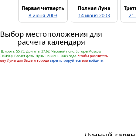
Первая четверть
Полная Луна
Трет
8 июня 2003
14 июня 2003
21
Выбор местоположения для
расчета календаря
Широта: 55.75; Долгота: 37.62; Часовой пояс: Europe/Moscow
C+04:00). Расчет фазы Луны на июнь 2003 года.
Чтобы рассчитать
фазу Луны для Вашего города
зарегистрируйтесь
или
войдите
.
Лунный кален