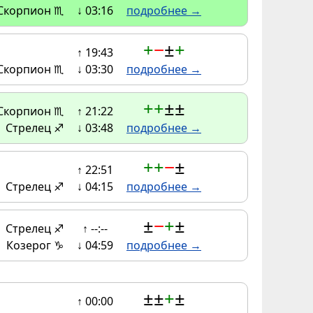
Скорпион ♏
↓ 03:16
подробнее →
+
−
±
+
↑ 19:43
Скорпион ♏
↓ 03:30
подробнее →
+
+
±
±
Скорпион ♏
↑ 21:22
Стрелец ♐
↓ 03:48
подробнее →
+
+
−
±
↑ 22:51
Стрелец ♐
↓ 04:15
подробнее →
±
−
+
±
Стрелец ♐
↑ --:--
Козерог ♑
↓ 04:59
подробнее →
±
±
+
±
↑ 00:00