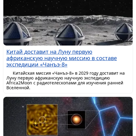
Китай доставит на Луну первую
африканскую научную миссию в составе
экспедиции «Чанъэ-8»
Китайская миссия «Чанъэ-8» в 2029 году доставит на
Луну первую африканскую научную экспедицию
Africa2Moon с радиотелескопами для изучения ранней
Вселенной.