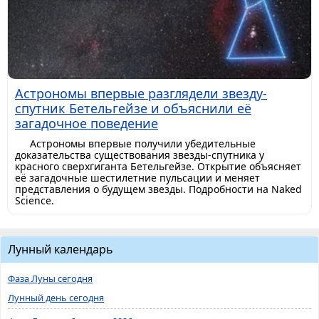
Астрономы впервые разглядели звезду-
спутник Бетельгейзе и объяснили её
загадочное поведение
Астрономы впервые получили убедительные
доказательства существования звезды-спутника у
красного сверхгиганта Бетельгейзе. Открытие объясняет
её загадочные шестилетние пульсации и меняет
представления о будущем звезды. Подробности на Naked
Science.
Лунный календарь
Фаза Луны сегодня
Лунный день сегодня