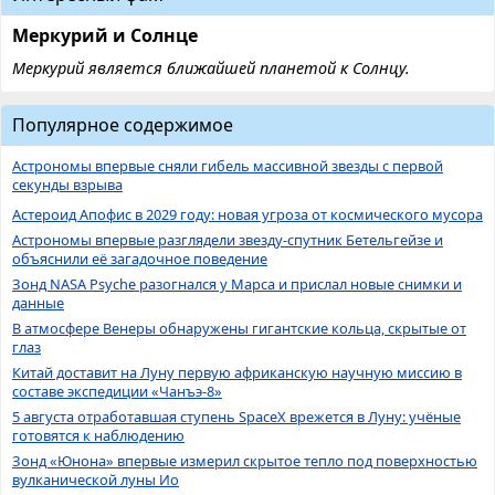
Меркурий и Солнце
Меркурий является ближайшей планетой к Солнцу.
Популярное содержимое
Астрономы впервые сняли гибель массивной звезды с первой
секунды взрыва
Астероид Апофис в 2029 году: новая угроза от космического мусора
Астрономы впервые разглядели звезду-спутник Бетельгейзе и
объяснили её загадочное поведение
Зонд NASA Psyche разогнался у Марса и прислал новые снимки и
данные
В атмосфере Венеры обнаружены гигантские кольца, скрытые от
глаз
Китай доставит на Луну первую африканскую научную миссию в
составе экспедиции «Чанъэ-8»
5 августа отработавшая ступень SpaceX врежется в Луну: учёные
готовятся к наблюдению
Зонд «Юнона» впервые измерил скрытое тепло под поверхностью
вулканической луны Ио