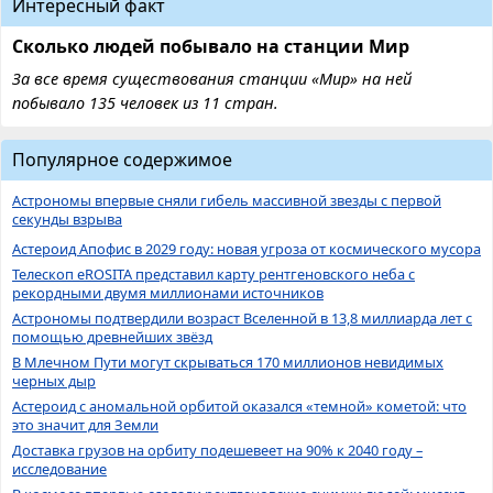
Интересный факт
Сколько людей побывало на станции Мир
За все время существования станции «Мир» на ней
побывало 135 человек из 11 стран.
Популярное содержимое
Астрономы впервые сняли гибель массивной звезды с первой
секунды взрыва
Астероид Апофис в 2029 году: новая угроза от космического мусора
Телескоп eROSITA представил карту рентгеновского неба с
рекордными двумя миллионами источников
Астрономы подтвердили возраст Вселенной в 13,8 миллиарда лет с
помощью древнейших звёзд
В Млечном Пути могут скрываться 170 миллионов невидимых
черных дыр
Астероид с аномальной орбитой оказался «темной» кометой: что
это значит для Земли
Доставка грузов на орбиту подешевеет на 90% к 2040 году –
исследование