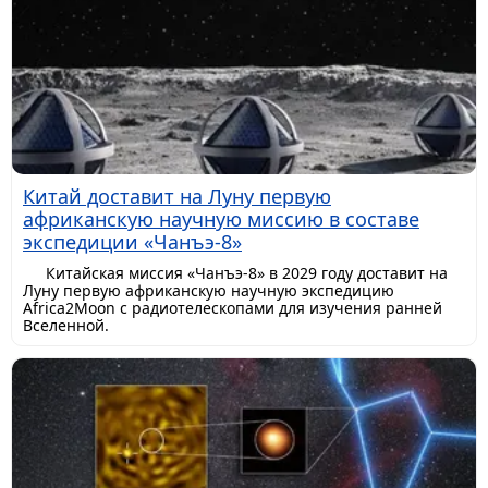
Китай доставит на Луну первую
африканскую научную миссию в составе
экспедиции «Чанъэ-8»
Китайская миссия «Чанъэ-8» в 2029 году доставит на
Луну первую африканскую научную экспедицию
Africa2Moon с радиотелескопами для изучения ранней
Вселенной.