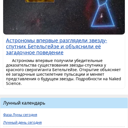
Астрономы впервые разглядели звезду-
спутник Бетельгейзе и объяснили её
загадочное поведение
Астрономы впервые получили убедительные
доказательства существования звезды-спутника у
красного сверхгиганта Бетельгейзе. Открытие объясняет
её загадочные шестилетние пульсации и меняет
представления о будущем звезды. Подробности на Naked
Science.
Лунный календарь
Фаза Луны сегодня
Лунный день сегодня