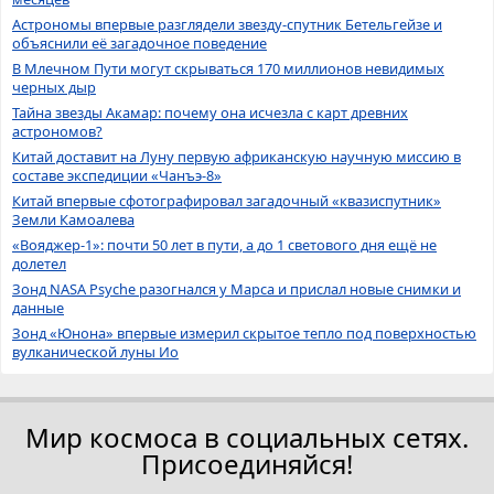
Астрономы впервые разглядели звезду-спутник Бетельгейзе и
объяснили её загадочное поведение
В Млечном Пути могут скрываться 170 миллионов невидимых
черных дыр
Тайна звезды Акамар: почему она исчезла с карт древних
астрономов?
Китай доставит на Луну первую африканскую научную миссию в
составе экспедиции «Чанъэ-8»
Китай впервые сфотографировал загадочный «квазиспутник»
Земли Камоалева
«Вояджер-1»: почти 50 лет в пути, а до 1 светового дня ещё не
долетел
Зонд NASA Psyche разогнался у Марса и прислал новые снимки и
данные
Зонд «Юнона» впервые измерил скрытое тепло под поверхностью
вулканической луны Ио
Мир космоса в социальных сетях.
Присоединяйся!