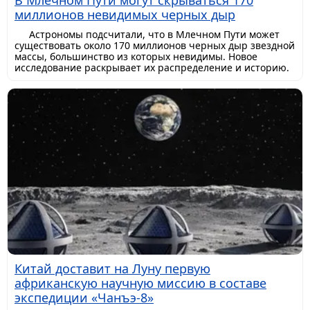
В Млечном Пути могут скрываться 170
миллионов невидимых черных дыр
Астрономы подсчитали, что в Млечном Пути может
существовать около 170 миллионов черных дыр звездной
массы, большинство из которых невидимы. Новое
исследование раскрывает их распределение и историю.
Китай доставит на Луну первую
африканскую научную миссию в составе
экспедиции «Чанъэ-8»