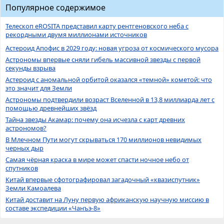
Популярное содержимое
Телескоп eROSITA представил карту рентгеновского неба с
рекордными двумя миллионами источников
Астероид Апофис в 2029 году: новая угроза от космического мусора
Астрономы впервые сняли гибель массивной звезды с первой
секунды взрыва
Астероид с аномальной орбитой оказался «темной» кометой: что
это значит для Земли
Астрономы подтвердили возраст Вселенной в 13,8 миллиарда лет с
помощью древнейших звёзд
Тайна звезды Акамар: почему она исчезла с карт древних
астрономов?
В Млечном Пути могут скрываться 170 миллионов невидимых
черных дыр
Самая чёрная краска в мире может спасти ночное небо от
спутников
Китай впервые сфотографировал загадочный «квазиспутник»
Земли Камоалева
Китай доставит на Луну первую африканскую научную миссию в
составе экспедиции «Чанъэ-8»