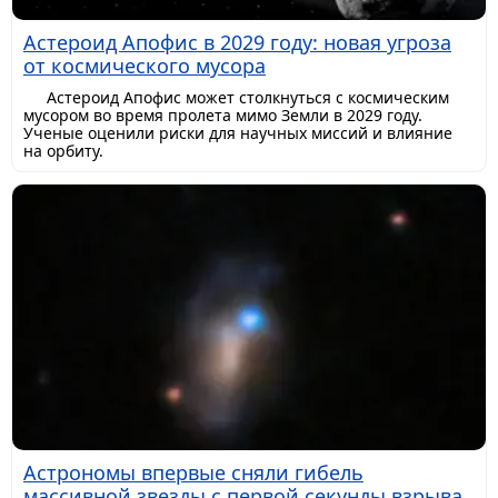
Астероид Апофис в 2029 году: новая угроза
от космического мусора
Астероид Апофис может столкнуться с космическим
мусором во время пролета мимо Земли в 2029 году.
Ученые оценили риски для научных миссий и влияние
на орбиту.
Астрономы впервые сняли гибель
массивной звезды с первой секунды взрыва