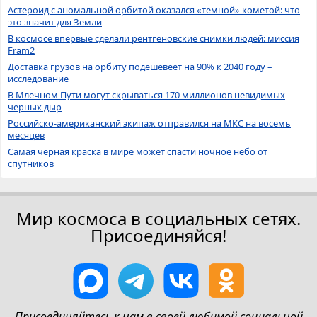
Астероид с аномальной орбитой оказался «темной» кометой: что
это значит для Земли
В космосе впервые сделали рентгеновские снимки людей: миссия
Fram2
Доставка грузов на орбиту подешевеет на 90% к 2040 году –
исследование
В Млечном Пути могут скрываться 170 миллионов невидимых
черных дыр
Российско-американский экипаж отправился на МКС на восемь
месяцев
Самая чёрная краска в мире может спасти ночное небо от
спутников
Мир космоса в социальных сетях.
Присоединяйся!
Присоединяйтесь к нам в своей любимой социальной