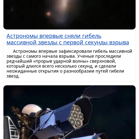
Астрономы впервые сняли гибель
массивной звезды с первой секунды взрыва
Астрономы впервые зафиксировали гибель массивной
звезды с самого начала взрыва. Ученые проследили
редчайший «прорыв ударной волны» сверхновой,
который длился всего несколько секунд, и сделали
неожиданные открытия о разнообразии путей гибели
звезд.