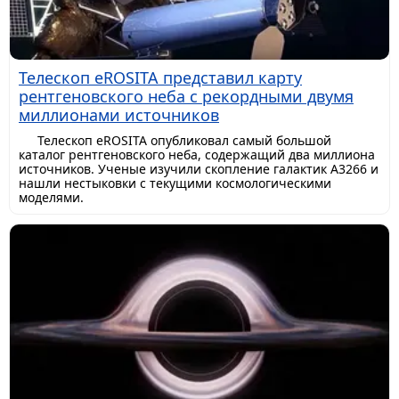
Телескоп eROSITA представил карту
рентгеновского неба с рекордными двумя
миллионами источников
Телескоп eROSITA опубликовал самый большой
каталог рентгеновского неба, содержащий два миллиона
источников. Ученые изучили скопление галактик A3266 и
нашли нестыковки с текущими космологическими
моделями.