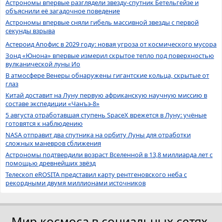
Астрономы впервые разглядели звезду-спутник Бетельгейзе и
объяснили её загадочное поведение
Астрономы впервые сняли гибель массивной звезды с первой
секунды взрыва
Астероид Апофис в 2029 году: новая угроза от космического мусора
Зонд «Юнона» впервые измерил скрытое тепло под поверхностью
вулканической луны Ио
В атмосфере Венеры обнаружены гигантские кольца, скрытые от
глаз
Китай доставит на Луну первую африканскую научную миссию в
составе экспедиции «Чанъэ-8»
5 августа отработавшая ступень SpaceX врежется в Луну: учёные
готовятся к наблюдению
NASA отправит два спутника на орбиту Луны для отработки
сложных маневров сближения
Астрономы подтвердили возраст Вселенной в 13,8 миллиарда лет с
помощью древнейших звёзд
Телескоп eROSITA представил карту рентгеновского неба с
рекордными двумя миллионами источников
Мир космоса в социальных сетях.