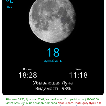
Лев
18
лунный день
Восход
Закат
18:28
11:18
Убывающая Луна
Видимость: 93%
Широта: 55.75; Долгота: 37.62; Часовой пояс: Europe/Moscow (UTC+03:00).
Расчет фазы Луны на декабрь 2004 года.
Чтобы рассчитать фазу Луны для