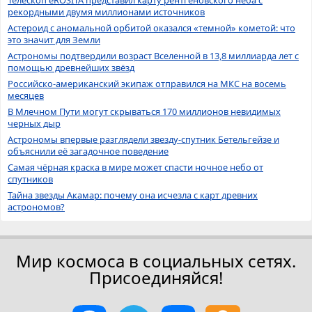
рекордными двумя миллионами источников
Астероид с аномальной орбитой оказался «темной» кометой: что
это значит для Земли
Астрономы подтвердили возраст Вселенной в 13,8 миллиарда лет с
помощью древнейших звёзд
Российско-американский экипаж отправился на МКС на восемь
месяцев
В Млечном Пути могут скрываться 170 миллионов невидимых
черных дыр
Астрономы впервые разглядели звезду-спутник Бетельгейзе и
объяснили её загадочное поведение
Самая чёрная краска в мире может спасти ночное небо от
спутников
Тайна звезды Акамар: почему она исчезла с карт древних
астрономов?
Мир космоса в социальных сетях.
Присоединяйся!