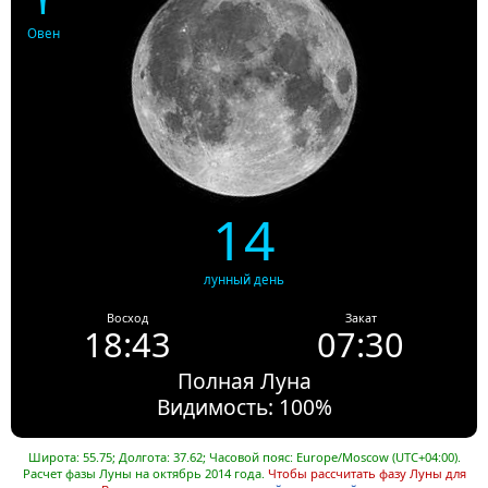
Овен
14
лунный день
Восход
Закат
18:43
07:30
Полная Луна
Видимость: 100%
Широта: 55.75; Долгота: 37.62; Часовой пояс: Europe/Moscow (UTC+04:00).
Расчет фазы Луны на октябрь 2014 года.
Чтобы рассчитать фазу Луны для