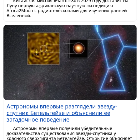
Китайская миссия «Чанъэ-8» в 2029 году доставит на
Луну первую африканскую научную экспедицию
Africa2Moon с радиотелескопами для изучения ранней
Вселенной.
Астрономы впервые разглядели звезду-
спутник Бетельгейзе и объяснили её
загадочное поведение
Астрономы впервые получили убедительные
доказательства существования звезды-спутника у
красного сверхгиганта Бетельгейзе. Открытие объясняет