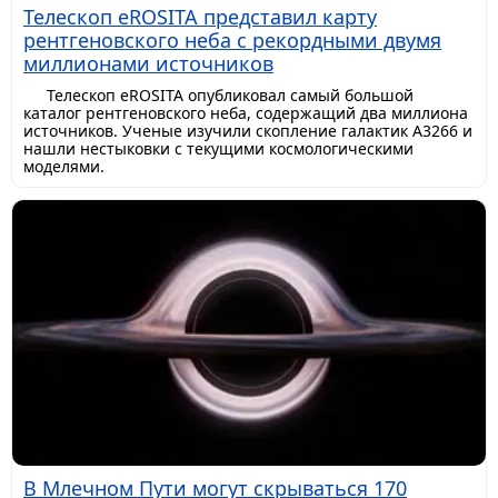
Телескоп eROSITA представил карту
рентгеновского неба с рекордными двумя
миллионами источников
Телескоп eROSITA опубликовал самый большой
каталог рентгеновского неба, содержащий два миллиона
источников. Ученые изучили скопление галактик A3266 и
нашли нестыковки с текущими космологическими
моделями.
В Млечном Пути могут скрываться 170