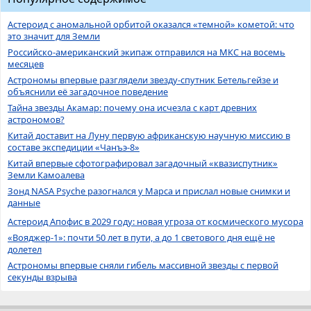
Астероид с аномальной орбитой оказался «темной» кометой: что
это значит для Земли
Российско-американский экипаж отправился на МКС на восемь
месяцев
Астрономы впервые разглядели звезду-спутник Бетельгейзе и
объяснили её загадочное поведение
Тайна звезды Акамар: почему она исчезла с карт древних
астрономов?
Китай доставит на Луну первую африканскую научную миссию в
составе экспедиции «Чанъэ-8»
Китай впервые сфотографировал загадочный «квазиспутник»
Земли Камоалева
Зонд NASA Psyche разогнался у Марса и прислал новые снимки и
данные
Астероид Апофис в 2029 году: новая угроза от космического мусора
«Вояджер-1»: почти 50 лет в пути, а до 1 светового дня ещё не
долетел
Астрономы впервые сняли гибель массивной звезды с первой
секунды взрыва