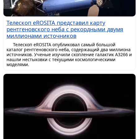
Телескоп eROSITA представил карту
рентгеновского неба с рекордными двумя
миллионами источников
Телескоп eROSITA опубликовал самый большой
каталог рентгеновского неба, содержащий два миллиона
источников. Ученые изучили скопление галактик A3266 и
нашли нестыковки с текущими космологическими
моделями.