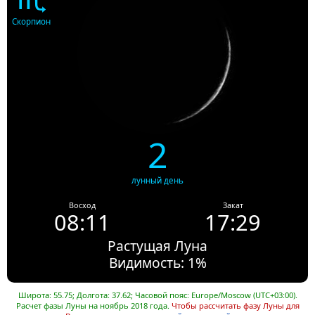
Скорпион
2
лунный день
Восход
Закат
08:11
17:29
Растущая Луна
Видимость: 1%
Широта: 55.75; Долгота: 37.62; Часовой пояс: Europe/Moscow (UTC+03:00).
Расчет фазы Луны на ноябрь 2018 года.
Чтобы рассчитать фазу Луны для