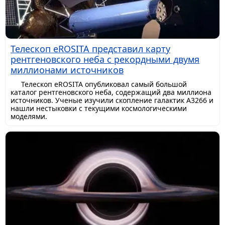
Телескоп eROSITA представил карту
рентгеновского неба с рекордными двумя
миллионами источников
Телескоп eROSITA опубликовал самый большой
каталог рентгеновского неба, содержащий два миллиона
источников. Ученые изучили скопление галактик A3266 и
нашли нестыковки с текущими космологическими
моделями.