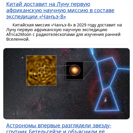
Китай доставит на Луну первую
африканскую научную миссию в составе
экспедиции «Чанъэ-8»
Китайская миссия «Чанъэ-8» в 2029 году доставит на
Луну первую африканскую научную экспедицию
Africa2Moon с радиотелескопами для изучения ранней
Вселенной.
Астрономы впервые разглядели звезду-
спутник Бетельгейзе и объяснили её