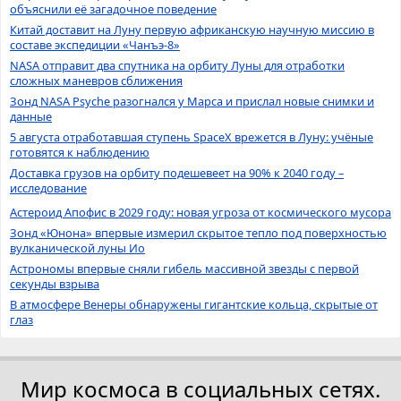
объяснили её загадочное поведение
Китай доставит на Луну первую африканскую научную миссию в
составе экспедиции «Чанъэ-8»
NASA отправит два спутника на орбиту Луны для отработки
сложных маневров сближения
Зонд NASA Psyche разогнался у Марса и прислал новые снимки и
данные
5 августа отработавшая ступень SpaceX врежется в Луну: учёные
готовятся к наблюдению
Доставка грузов на орбиту подешевеет на 90% к 2040 году –
исследование
Астероид Апофис в 2029 году: новая угроза от космического мусора
Зонд «Юнона» впервые измерил скрытое тепло под поверхностью
вулканической луны Ио
Астрономы впервые сняли гибель массивной звезды с первой
секунды взрыва
В атмосфере Венеры обнаружены гигантские кольца, скрытые от
глаз
Мир космоса в социальных сетях.