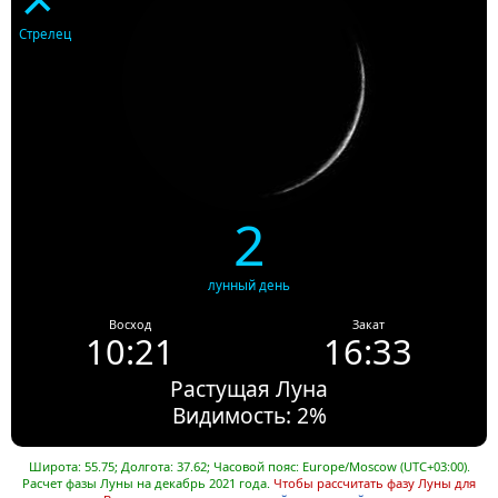
Стрелец
2
лунный день
Восход
Закат
10:21
16:33
Растущая Луна
Видимость: 2%
Широта: 55.75; Долгота: 37.62; Часовой пояс: Europe/Moscow (UTC+03:00).
Расчет фазы Луны на декабрь 2021 года.
Чтобы рассчитать фазу Луны для