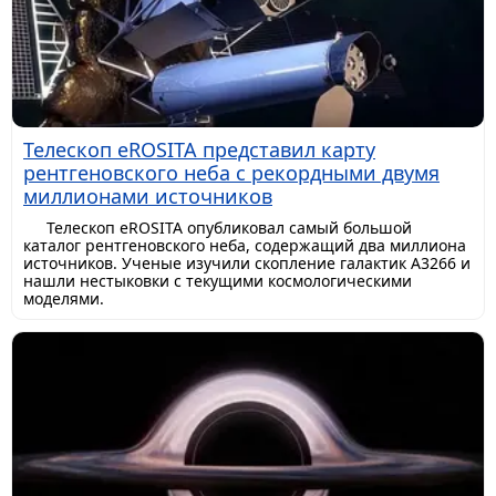
Телескоп eROSITA представил карту
рентгеновского неба с рекордными двумя
миллионами источников
Телескоп eROSITA опубликовал самый большой
каталог рентгеновского неба, содержащий два миллиона
источников. Ученые изучили скопление галактик A3266 и
нашли нестыковки с текущими космологическими
моделями.