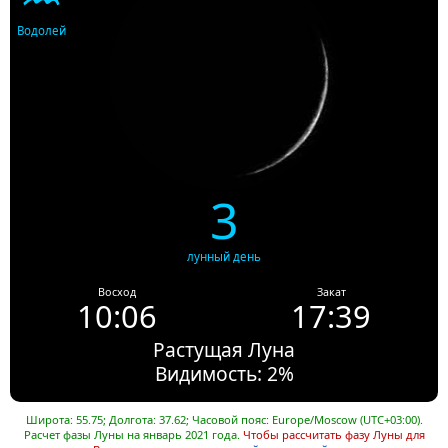
Водолей
3
лунный день
Восход
Закат
10:06
17:39
Растущая Луна
Видимость: 2%
Широта: 55.75; Долгота: 37.62; Часовой пояс: Europe/Moscow (UTC+03:00).
Расчет фазы Луны на январь 2021 года.
Чтобы рассчитать фазу Луны для