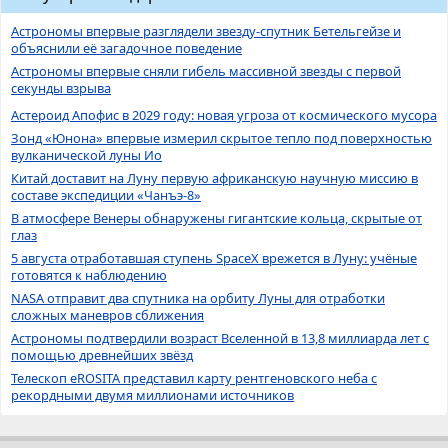
Астрономы впервые разглядели звезду-спутник Бетельгейзе и
объяснили её загадочное поведение
Астрономы впервые сняли гибель массивной звезды с первой
секунды взрыва
Астероид Апофис в 2029 году: новая угроза от космического мусора
Зонд «Юнона» впервые измерил скрытое тепло под поверхностью
вулканической луны Ио
Китай доставит на Луну первую африканскую научную миссию в
составе экспедиции «Чанъэ-8»
В атмосфере Венеры обнаружены гигантские кольца, скрытые от
глаз
5 августа отработавшая ступень SpaceX врежется в Луну: учёные
готовятся к наблюдению
NASA отправит два спутника на орбиту Луны для отработки
сложных маневров сближения
Астрономы подтвердили возраст Вселенной в 13,8 миллиарда лет с
помощью древнейших звёзд
Телескоп eROSITA представил карту рентгеновского неба с
рекордными двумя миллионами источников