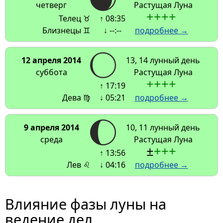
четверг
Растущая Луна
+
+
+
+
Телец ♉
↑ 08:35
Близнецы ♊
↓ --:--
подробнее →
12 апреля 2014
13, 14 лунный день
суббота
Растущая Луна
+
+
+
+
↑ 17:19
Дева ♍
↓ 05:21
подробнее →
9 апреля 2014
10, 11 лунный день
среда
Растущая Луна
±
+
+
+
↑ 13:56
Лев ♌
↓ 04:16
подробнее →
Влияние фазы луны на
ведение дел