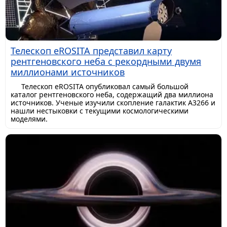
Телескоп eROSITA представил карту
рентгеновского неба с рекордными двумя
миллионами источников
Телескоп eROSITA опубликовал самый большой
каталог рентгеновского неба, содержащий два миллиона
источников. Ученые изучили скопление галактик A3266 и
нашли нестыковки с текущими космологическими
моделями.