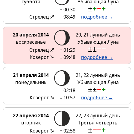
суббота
Убывающая Луна
±
+
−
+
↑ 00:30
Стрелец ♐
↓ 08:49
подробнее →
20 апреля 2014
20, 21 лунный день
воскресенье
Убывающая Луна
±
±
−
−
Стрелец ♐
↑ 01:29
Козерог ♑
↓ 09:48
подробнее →
21 апреля 2014
21, 22 лунный день
понедельник
Убывающая Луна
±
±
−
+
↑ 02:18
Козерог ♑
↓ 10:57
подробнее →
22 апреля 2014
22, 23 лунный день
вторник
Третья четверть
±
−
−
+
Козерог ♑
↑ 02:58