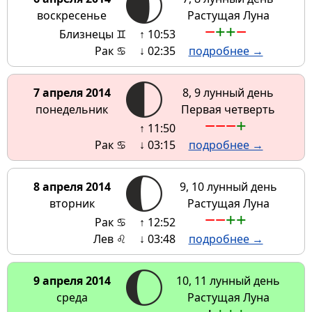
воскресенье
Растущая Луна
−
+
+
−
Близнецы ♊
↑ 10:53
Рак ♋
↓ 02:35
подробнее →
7 апреля 2014
8, 9 лунный день
понедельник
Первая четверть
−
−
−
+
↑ 11:50
Рак ♋
↓ 03:15
подробнее →
8 апреля 2014
9, 10 лунный день
вторник
Растущая Луна
−
−
+
+
Рак ♋
↑ 12:52
Лев ♌
↓ 03:48
подробнее →
9 апреля 2014
10, 11 лунный день
среда
Растущая Луна