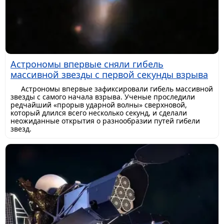
Астрономы впервые сняли гибель
массивной звезды с первой секунды взрыва
Астрономы впервые зафиксировали гибель массивной
звезды с самого начала взрыва. Ученые проследили
редчайший «прорыв ударной волны» сверхновой,
который длился всего несколько секунд, и сделали
неожиданные открытия о разнообразии путей гибели
звезд.