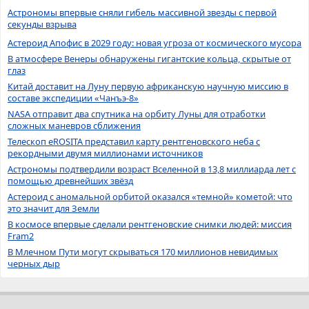
Астрономы впервые сняли гибель массивной звезды с первой
секунды взрыва
Астероид Апофис в 2029 году: новая угроза от космического мусора
В атмосфере Венеры обнаружены гигантские кольца, скрытые от
глаз
Китай доставит на Луну первую африканскую научную миссию в
составе экспедиции «Чанъэ-8»
NASA отправит два спутника на орбиту Луны для отработки
сложных маневров сближения
Телескоп eROSITA представил карту рентгеновского неба с
рекордными двумя миллионами источников
Астрономы подтвердили возраст Вселенной в 13,8 миллиарда лет с
помощью древнейших звёзд
Астероид с аномальной орбитой оказался «темной» кометой: что
это значит для Земли
В космосе впервые сделали рентгеновские снимки людей: миссия
Fram2
В Млечном Пути могут скрываться 170 миллионов невидимых
черных дыр