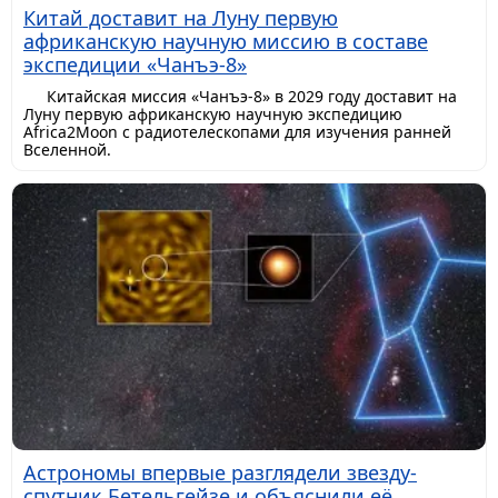
Китай доставит на Луну первую
африканскую научную миссию в составе
экспедиции «Чанъэ-8»
Китайская миссия «Чанъэ-8» в 2029 году доставит на
Луну первую африканскую научную экспедицию
Africa2Moon с радиотелескопами для изучения ранней
Вселенной.
Астрономы впервые разглядели звезду-
спутник Бетельгейзе и объяснили её