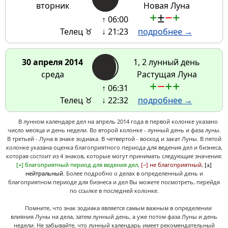
вторник
Новая Луна
+
±
−
+
↑ 06:00
Телец ♉
↓ 21:23
подробнее →
30 апреля 2014
1, 2 лунный день
среда
Растущая Луна
+
−
+
+
↑ 06:31
Телец ♉
↓ 22:32
подробнее →
В лунном календаре дел на апрель 2014 года в первой колонке указано
число месяца и день недели. Во второй колонке - лунный день и фаза луны.
В третьей - Луна в знаке зодиака. В четвертой - восход и закат Луны. В пятой
колонке указана оценка благоприятного периода для ведения дел и бизнеса,
которая состоит из 4 знаков, которые могут принимать следующие значения:
[+] благоприятный период для ведения дел
,
[−] не благоприятный
,
[±]
нейтральный
. Более подробно о делах в определенный день и
благоприятном периоде для бизнеса и дел Вы можете посмотреть, перейдя
по ссылке в последней колонке.
Помните, что знак зодиака является самым важным в определении
влияния Луны на дела, затем лунный день, а уже потом фаза Луны и день
недели. Не забывайте, что лунный календарь имеет рекомендательный