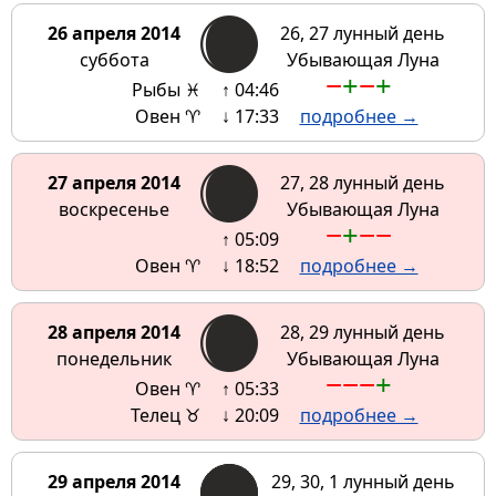
26 апреля 2014
26, 27 лунный день
суббота
Убывающая Луна
−
+
−
+
Рыбы ♓
↑ 04:46
Овен ♈
↓ 17:33
подробнее →
27 апреля 2014
27, 28 лунный день
воскресенье
Убывающая Луна
−
+
−
−
↑ 05:09
Овен ♈
↓ 18:52
подробнее →
28 апреля 2014
28, 29 лунный день
понедельник
Убывающая Луна
−
−
−
+
Овен ♈
↑ 05:33
Телец ♉
↓ 20:09
подробнее →
29 апреля 2014
29, 30, 1 лунный день