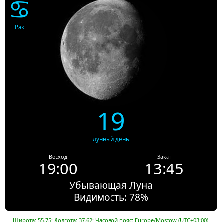
♋
Рак
19
лунный день
Восход
Закат
19:00
13:45
Убывающая Луна
Видимость: 78%
Широта: 55.75; Долгота: 37.62; Часовой пояс: Europe/Moscow (UTC+03:00).