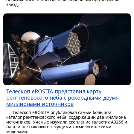
звезд.
Телескоп eROSITA представил карту
рентгеновского неба с рекордными двумя
миллионами источников
Телескоп eROSITA опубликовал самый большой
каталог рентгеновского неба, содержащий два миллиона
источников. Ученые изучили скопление галактик A3266 и
нашли нестыковки с текущими космологическими
моделями.