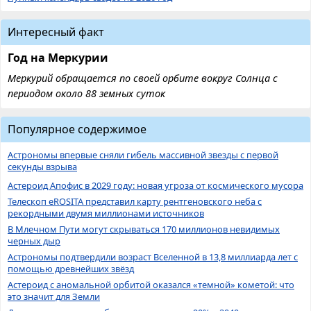
Интересный факт
Год на Меркурии
Меркурий обращается по своей орбите вокруг Солнца с
периодом около 88 земных суток
Популярное содержимое
Астрономы впервые сняли гибель массивной звезды с первой
секунды взрыва
Астероид Апофис в 2029 году: новая угроза от космического мусора
Телескоп eROSITA представил карту рентгеновского неба с
рекордными двумя миллионами источников
В Млечном Пути могут скрываться 170 миллионов невидимых
черных дыр
Астрономы подтвердили возраст Вселенной в 13,8 миллиарда лет с
помощью древнейших звёзд
Астероид с аномальной орбитой оказался «темной» кометой: что
это значит для Земли