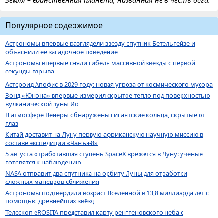
Земля – единственная планета, названная не в честь бога.
Популярное содержимое
Астрономы впервые разглядели звезду-спутник Бетельгейзе и
объяснили её загадочное поведение
Астрономы впервые сняли гибель массивной звезды с первой
секунды взрыва
Астероид Апофис в 2029 году: новая угроза от космического мусора
Зонд «Юнона» впервые измерил скрытое тепло под поверхностью
вулканической луны Ио
В атмосфере Венеры обнаружены гигантские кольца, скрытые от
глаз
Китай доставит на Луну первую африканскую научную миссию в
составе экспедиции «Чанъэ-8»
5 августа отработавшая ступень SpaceX врежется в Луну: учёные
готовятся к наблюдению
NASA отправит два спутника на орбиту Луны для отработки
сложных маневров сближения
Астрономы подтвердили возраст Вселенной в 13,8 миллиарда лет с
помощью древнейших звёзд
Телескоп eROSITA представил карту рентгеновского неба с