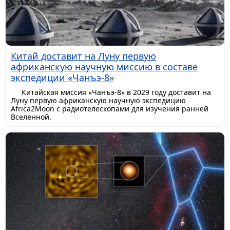
Китай доставит на Луну первую
африканскую научную миссию в составе
экспедиции «Чанъэ-8»
Китайская миссия «Чанъэ-8» в 2029 году доставит на
Луну первую африканскую научную экспедицию
Africa2Moon с радиотелескопами для изучения ранней
Вселенной.