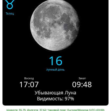
♉
Телец
16
лунный день
Восход
Закат
17:07
09:48
Убывающая Луна
Видимость: 97%
Широта: 55.75; Долгота: 37.62; Часовой пояс: Europe/Moscow (UTC+03:00).