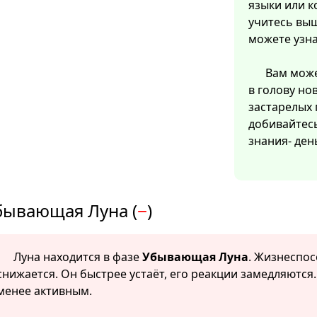
языки или к
учитесь выш
можете узна
Вам може
в голову но
застарелых
добивайтес
знания- ден
бывающая Луна (
−
)
Луна находится в фазе
Убывающая Луна
. Жизнеспо
снижается. Он быстрее устаёт, его реакции замедляются
менее активным.