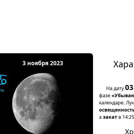
Хара
3 ноября 2023
♋
03
На дату
Рак
фазе
«Убываю
календаре. Лу
освещенност
а
закат
в 14:25
Хр