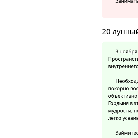
Занимать
20 лунный
3 ноября 
Пространст
внутреннего
Необход
покорно во
объективно 
Гордыня в э
мудрости, 
легко усваи
Займитес