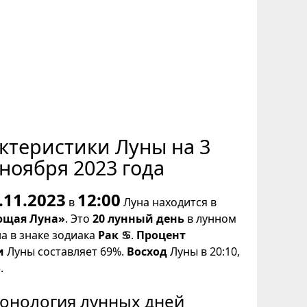
ктеристики Луны на 3
ноября 2023 года
.11.2023
12:00
в
Луна находится в
щая Луна»
. Это
20 лунный день
в лунном
на в знаке зодиака
Рак ♋
.
Процент
и
Луны составляет 69%.
Восход
Луны в 20:10,
.
онология лунных дней