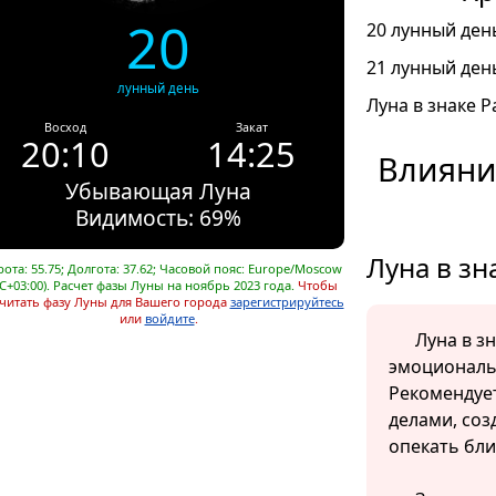
20
20 лунный день
21 лунный день
лунный день
Луна в знаке Ра
Восход
Закат
20:10
14:25
Влияни
Убывающая Луна
Видимость: 69%
Луна в зн
ота: 55.75; Долгота: 37.62; Часовой пояс: Europe/Moscow
C+03:00). Расчет фазы Луны на ноябрь 2023 года.
Чтобы
читать фазу Луны для Вашего города
зарегистрируйтесь
или
войдите
.
Луна в з
эмоциональ
Рекомендуе
делами, соз
опекать бли