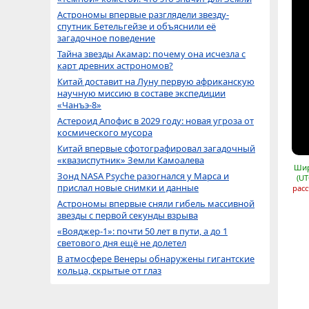
Астрономы впервые разглядели звезду-
спутник Бетельгейзе и объяснили её
загадочное поведение
Тайна звезды Акамар: почему она исчезла с
карт древних астрономов?
Китай доставит на Луну первую африканскую
научную миссию в составе экспедиции
«Чанъэ-8»
Астероид Апофис в 2029 году: новая угроза от
космического мусора
Китай впервые сфотографировал загадочный
«квазиспутник» Земли Камоалева
Шир
Зонд NASA Psyche разогнался у Марса и
(UT
прислал новые снимки и данные
расс
Астрономы впервые сняли гибель массивной
звезды с первой секунды взрыва
«Вояджер-1»: почти 50 лет в пути, а до 1
светового дня ещё не долетел
В атмосфере Венеры обнаружены гигантские
кольца, скрытые от глаз