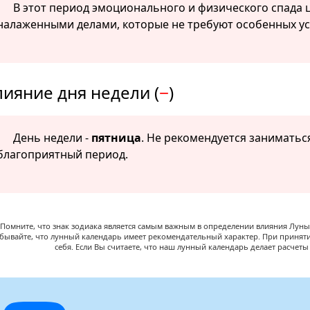
В этот период эмоционального и физического спада
налаженными делами, которые не требуют особенных ус
лияние дня недели (
−
)
День недели -
пятница
. Не рекомендуется занимать
благоприятный период.
Помните, что знак зодиака является самым важным в определении влияния Луны,
абывайте, что лунный календарь имеет рекомендательный характер. При принят
себя. Если Вы считаете, что наш лунный календарь делает расчет