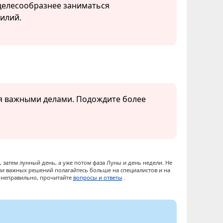
 целесообразнее заниматься
илий.
ся важными делами. Подождите более
 затем лунный день, а уже потом фаза Луны и день недели. Не
ии важных решений полагайтесь больше на специалистов и на
ы неправильно, прочитайте
вопросы и ответы
.