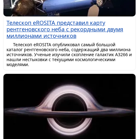
Телескоп eROSITA представил карту
рентгеновского неба с рекордными двумя
миллионами источников
Телескоп eROSITA опубликовал самый большой
каталог рентгеновского неба, содержащий два миллиона
источников. Ученые изучили скопление галактик A3266 и
нашли нестыковки с текущими космологическими
моделями.