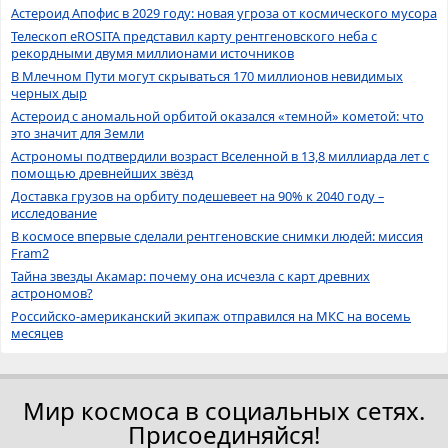
Астероид Апофис в 2029 году: новая угроза от космического мусора
Телескоп eROSITA представил карту рентгеновского неба с
рекордными двумя миллионами источников
В Млечном Пути могут скрываться 170 миллионов невидимых
черных дыр
Астероид с аномальной орбитой оказался «темной» кометой: что
это значит для Земли
Астрономы подтвердили возраст Вселенной в 13,8 миллиарда лет с
помощью древнейших звёзд
Доставка грузов на орбиту подешевеет на 90% к 2040 году –
исследование
В космосе впервые сделали рентгеновские снимки людей: миссия
Fram2
Тайна звезды Акамар: почему она исчезла с карт древних
астрономов?
Российско-американский экипаж отправился на МКС на восемь
месяцев
Мир космоса в социальных сетях.
Присоединяйся!