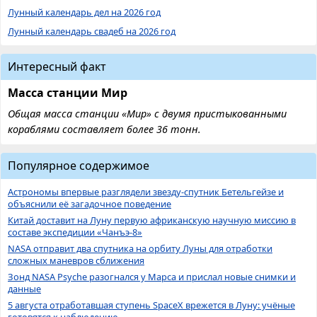
Лунный календарь дел на 2026 год
Лунный календарь свадеб на 2026 год
Интересный факт
Масса станции Мир
Общая масса станции «Мир» с двумя пристыкованными
кораблями составляет более 36 тонн.
Популярное содержимое
Астрономы впервые разглядели звезду-спутник Бетельгейзе и
объяснили её загадочное поведение
Китай доставит на Луну первую африканскую научную миссию в
составе экспедиции «Чанъэ-8»
NASA отправит два спутника на орбиту Луны для отработки
сложных маневров сближения
Зонд NASA Psyche разогнался у Марса и прислал новые снимки и
данные
5 августа отработавшая ступень SpaceX врежется в Луну: учёные
готовятся к наблюдению