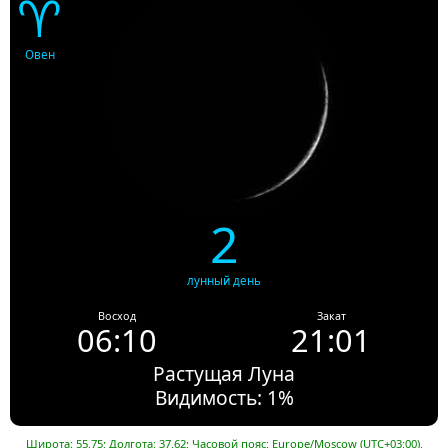
♈
Овен
2
лунный день
Восход
Закат
06:10
21:01
Растущая Луна
Видимость: 1%
Широта: 55.75; Долгота: 37.62; Часовой пояс: Europe/Moscow (UTC+03:00).