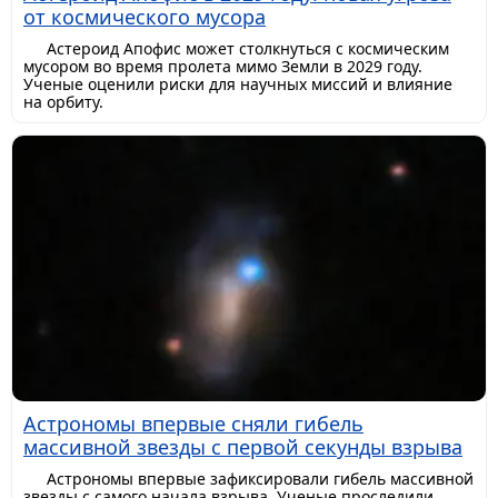
от космического мусора
Астероид Апофис может столкнуться с космическим
мусором во время пролета мимо Земли в 2029 году.
Ученые оценили риски для научных миссий и влияние
на орбиту.
Астрономы впервые сняли гибель
массивной звезды с первой секунды взрыва
Астрономы впервые зафиксировали гибель массивной
звезды с самого начала взрыва. Ученые проследили