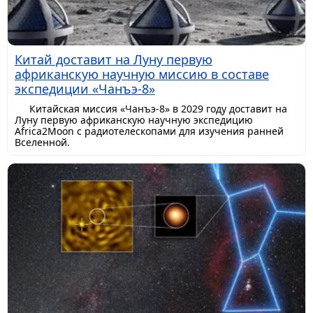
Китай доставит на Луну первую
африканскую научную миссию в составе
экспедиции «Чанъэ-8»
Китайская миссия «Чанъэ-8» в 2029 году доставит на
Луну первую африканскую научную экспедицию
Africa2Moon с радиотелескопами для изучения ранней
Вселенной.