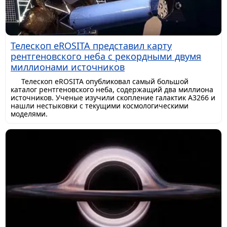
Телескоп eROSITA представил карту
рентгеновского неба с рекордными двумя
миллионами источников
Телескоп eROSITA опубликовал самый большой
каталог рентгеновского неба, содержащий два миллиона
источников. Ученые изучили скопление галактик A3266 и
нашли нестыковки с текущими космологическими
моделями.