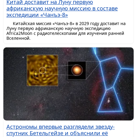
Китай доставит на Луну первую
африканскую научную миссию в составе
экспедиции «Чанъэ-8»
Китайская миссия «Чанъэ-8» в 2029 году доставит на
Луну первую африканскую научную экспедицию
Africa2Moon с радиотелескопами для изучения ранней
Вселенной.
Астрономы впервые разглядели звезду-
спутник Бетельгейзе и объяснили её