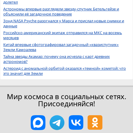
долетел
Астрономы впервые разглядели звезду-спутник Бетельгейзе и
объяснили её загадочное поведение
Зонд NASA Psyche разогнался у Марса и прислал новые снимки и
данные
Российско-американский экипаж отправился на МКС на восемь
месяцев
Китай впервые сфотографировал загадочный «квазиспутник»
Земли Камоалева
Тайна звезды Акамар: почему она исчезла с карт древних
астрономов?
Астероид с аномальной орбитой оказался «темной» кометой: что
это значит для Земли
Мир космоса в социальных сетях.
Присоединяйся!