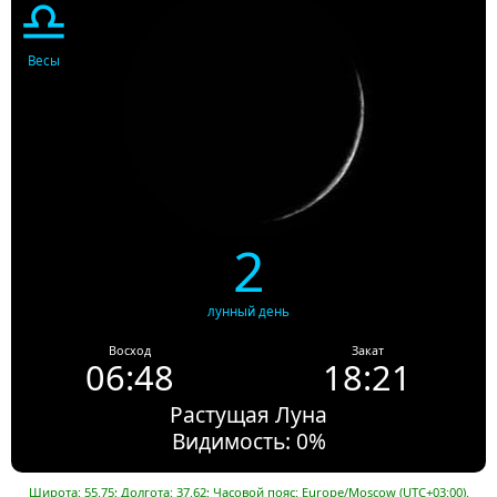
♎
Весы
2
лунный день
Восход
Закат
06:48
18:21
Растущая Луна
Видимость: 0%
Широта: 55.75; Долгота: 37.62; Часовой пояс: Europe/Moscow (UTC+03:00).