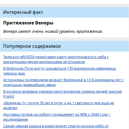
Интересный факт
Притяжение Венеры
Венера имеет очень низкий уровень притяжения.
Популярное содержимое
Телескоп eROSITA представил карту рентгеновского неба с
рекордными двумя миллионами источников
В Млечном Пути могут скрываться 170 миллионов невидимых
черных дыр
Астрономы подтвердили возраст Вселенной в 13,8 миллиарда лет с
помощью древнейших звёзд
В космосе впервые сделали рентгеновские снимки людей: миссия
Fram2
«Вояджер-1»: почти 50 лет в пути, а до 1 светового дня ещё не
долетел
Доставка грузов на орбиту подешевеет на 90% к 2040 году –
исследование
Самая чёрная краска в мире может спасти ночное небо от