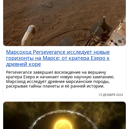
Марсоход Perseverance исследует новые
горизонты на Марсе: от кратера Езеро к
древней коре
Perseverance завершил восхождение на вершину
кратера Езеро и начинает новую научную кампанию.
Марсоход исследует древние марсианские породы,
раскрывая тайны планеты и её ранней истории.
13 ДЕКАБРЯ 2024