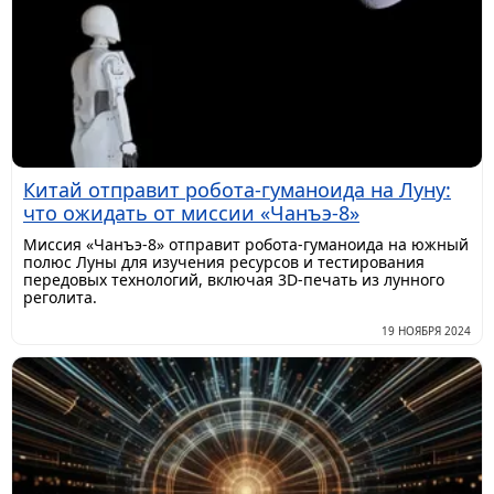
Китай отправит робота-гуманоида на Луну:
что ожидать от миссии «Чанъэ-8»
Миссия «Чанъэ-8» отправит робота-гуманоида на южный
полюс Луны для изучения ресурсов и тестирования
передовых технологий, включая 3D-печать из лунного
реголита.
19 НОЯБРЯ 2024