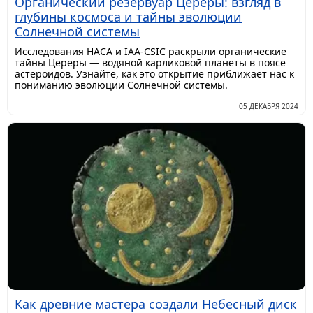
Органический резервуар Цереры: взгляд в
глубины космоса и тайны эволюции
Солнечной системы
Исследования НАСА и IAA-CSIC раскрыли органические
тайны Цереры — водяной карликовой планеты в поясе
астероидов. Узнайте, как это открытие приближает нас к
пониманию эволюции Солнечной системы.
05 ДЕКАБРЯ 2024
Как древние мастера создали Небесный диск