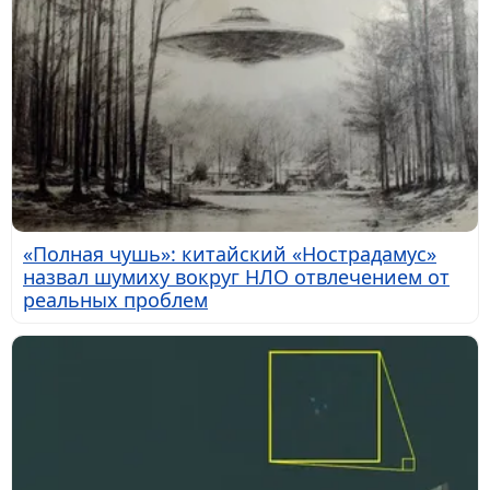
«Полная чушь»: китайский «Нострадамус»
назвал шумиху вокруг НЛО отвлечением от
реальных проблем