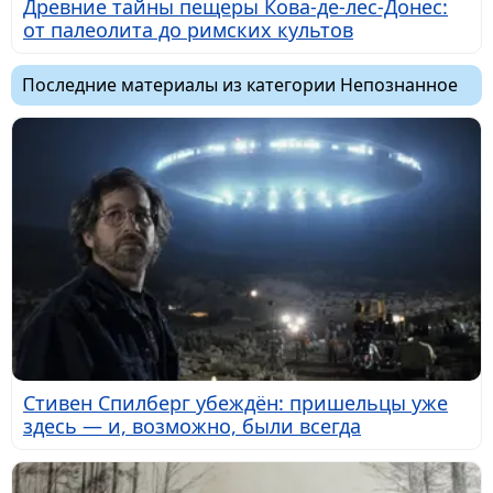
Древние тайны пещеры Кова-де-лес-Донес:
от палеолита до римских культов
Последние материалы из категории Непознанное
Стивен Спилберг убеждён: пришельцы уже
здесь — и, возможно, были всегда