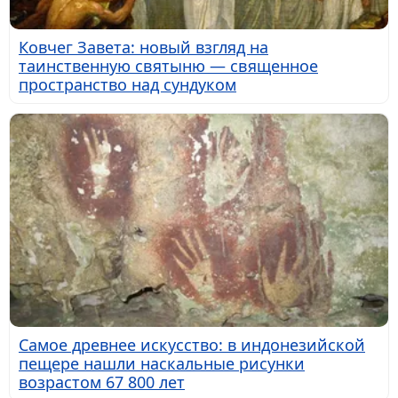
Ковчег Завета: новый взгляд на
таинственную святыню — священное
пространство над сундуком
Самое древнее искусство: в индонезийской
пещере нашли наскальные рисунки
возрастом 67 800 лет