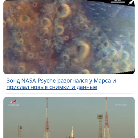
Зонд NASA Psyche разогнался у Марса и
прислал новые снимки и данные