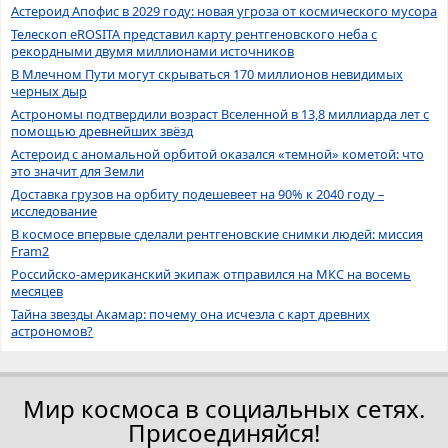
Астероид Апофис в 2029 году: новая угроза от космического мусора
Телескоп eROSITA представил карту рентгеновского неба с
рекордными двумя миллионами источников
В Млечном Пути могут скрываться 170 миллионов невидимых
черных дыр
Астрономы подтвердили возраст Вселенной в 13,8 миллиарда лет с
помощью древнейших звёзд
Астероид с аномальной орбитой оказался «темной» кометой: что
это значит для Земли
Доставка грузов на орбиту подешевеет на 90% к 2040 году –
исследование
В космосе впервые сделали рентгеновские снимки людей: миссия
Fram2
Российско-американский экипаж отправился на МКС на восемь
месяцев
Тайна звезды Акамар: почему она исчезла с карт древних
астрономов?
Мир космоса в социальных сетях.
Присоединяйся!