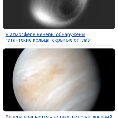
В атмосфере Венеры обнаружены
гигантские кольца, скрытые от глаз
Венера вращается «не так»: виноват древний