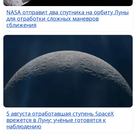
NASA отправит два спутника на орбиту Луны
для отработки сложных маневров
сближения
5 августа отработавшая ступень SpaceX
врежется в Луну: учёные готовятся к
наблюдению