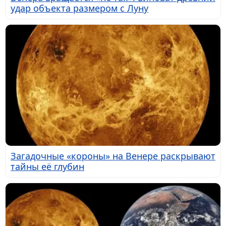
удар объекта размером с Луну
Загадочные «короны» на Венере раскрывают
тайны её глубин