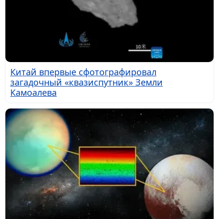
Китай впервые сфотографировал
загадочный «квазиспутник» Земли
Камоалева