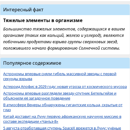
Интересный факт
Тяжелые элементы в организме
Большинство тяжелых элементов, содержащихся в вашем
организме (таких как кальций, железо и углерод), являются
побочными продуктами взрыва группы сверхновых звезд,
положившего начало формированию Солнечной системы.
Популярное содержимое
Астрономы впервые сняли гибель массивной звезды с первой
секунды взрыва
Астероид Апофис в 2029 году: новая угроза от космического мусора
Астрономы впервые разглядели звезду-спутник Бетельгейзе и
объяснили её загадочное поведение
В атмосфере Венеры обнаружены гигантские кольца, скрытые от
глаз
Китай доставит на Луну первую африканскую научную миссию в
составе экспедиции «Чанъэ-8»
5 августа отработавшая ступень SpaceX врежется в Луну: учёные