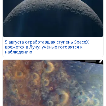
5 августа отработавшая ступень SpaceX
врежется в Луну: учёные готовятся к
наблюдению