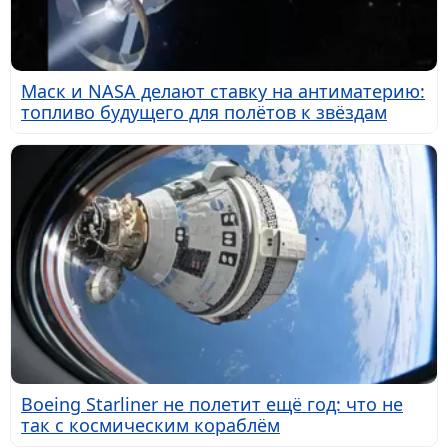
Маск и NASA делают ставку на антиматерию:
топливо будущего для полётов к звёздам
Boeing Starliner не полетит ещё год: что не
так с космическим кораблём