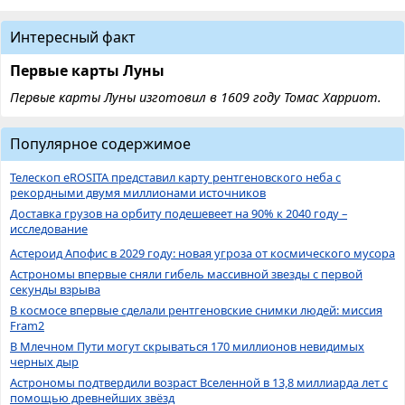
Интересный факт
Первые карты Луны
Первые карты Луны изготовил в 1609 году Томас Харриот.
Популярное содержимое
Телескоп eROSITA представил карту рентгеновского неба с
рекордными двумя миллионами источников
Доставка грузов на орбиту подешевеет на 90% к 2040 году –
исследование
Астероид Апофис в 2029 году: новая угроза от космического мусора
Астрономы впервые сняли гибель массивной звезды с первой
секунды взрыва
В космосе впервые сделали рентгеновские снимки людей: миссия
Fram2
В Млечном Пути могут скрываться 170 миллионов невидимых
черных дыр
Астрономы подтвердили возраст Вселенной в 13,8 миллиарда лет с
помощью древнейших звёзд