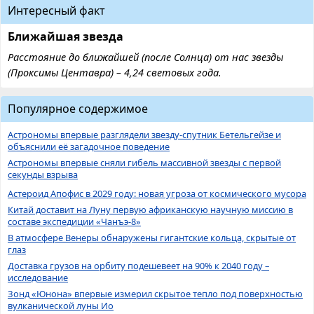
Интересный факт
Ближайшая звезда
Расстояние до ближайшей (после Солнца) от нас звезды
(Проксимы Центавра) – 4,24 световых года.
Популярное содержимое
Астрономы впервые разглядели звезду-спутник Бетельгейзе и
объяснили её загадочное поведение
Астрономы впервые сняли гибель массивной звезды с первой
секунды взрыва
Астероид Апофис в 2029 году: новая угроза от космического мусора
Китай доставит на Луну первую африканскую научную миссию в
составе экспедиции «Чанъэ-8»
В атмосфере Венеры обнаружены гигантские кольца, скрытые от
глаз
Доставка грузов на орбиту подешевеет на 90% к 2040 году –
исследование
Зонд «Юнона» впервые измерил скрытое тепло под поверхностью
вулканической луны Ио