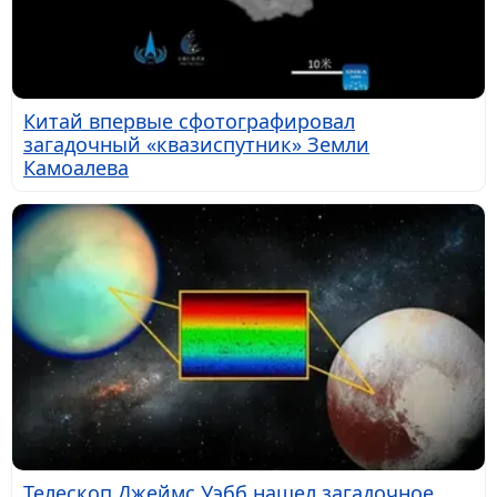
Китай впервые сфотографировал
загадочный «квазиспутник» Земли
Камоалева
Телескоп Джеймс Уэбб нашел загадочное