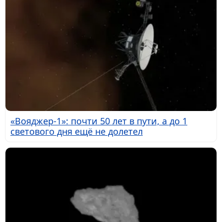
«Вояджер-1»: почти 50 лет в пути, а до 1
светового дня ещё не долетел