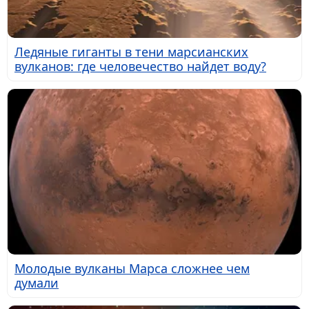
Ледяные гиганты в тени марсианских
вулканов: где человечество найдет воду?
Молодые вулканы Марса сложнее чем
думали