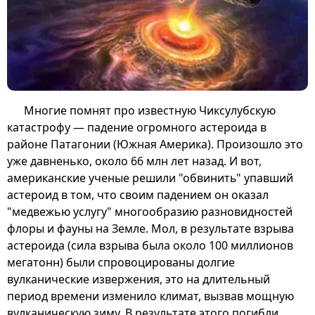
Многие помнят про известную Чиксулубскую
катастрофу — падение огромного астероида в
районе Патагонии (Южная Америка). Произошло это
уже давненько, около 66 млн лет назад. И вот,
американские ученые решили "обвинить" упавший
астероид в том, что своим падением он оказал
"медвежью услугу" многообразию разновидностей
флоры и фауны на Земле. Мол, в результате взрыва
астероида (сила взрыва была около 100 миллионов
мегатонн) были спровоцированы долгие
вулканические извержения, это на длительный
период времени изменило климат, вызвав мощную
вулканическую зиму. В результате этого погибли