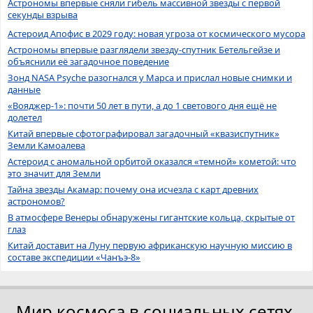
Астрономы впервые сняли гибель массивной звезды с первой
секунды взрыва
Астероид Апофис в 2029 году: новая угроза от космического мусора
Астрономы впервые разглядели звезду-спутник Бетельгейзе и
объяснили её загадочное поведение
Зонд NASA Psyche разогнался у Марса и прислал новые снимки и
данные
«Вояджер-1»: почти 50 лет в пути, а до 1 светового дня ещё не
долетел
Китай впервые сфотографировал загадочный «квазиспутник»
Земли Камоалева
Астероид с аномальной орбитой оказался «темной» кометой: что
это значит для Земли
Тайна звезды Акамар: почему она исчезла с карт древних
астрономов?
В атмосфере Венеры обнаружены гигантские кольца, скрытые от
глаз
Китай доставит на Луну первую африканскую научную миссию в
составе экспедиции «Чанъэ-8»
Мир космоса в социальных сетях.