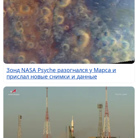
Зонд NASA Psyche разогнался у Марса и
прислал новые снимки и данные