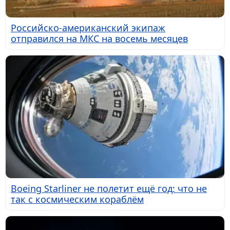
Российско-американский экипаж
отправился на МКС на восемь месяцев
Boeing Starliner не полетит ещё год: что не
так с космическим кораблём