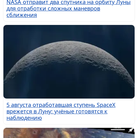
NASA отправит два спутника на орбиту Луны
для отработки сложных маневров
сближения
5 августа отработавшая ступень SpaceX
врежется в Луну: учёные готовятся к
наблюдению