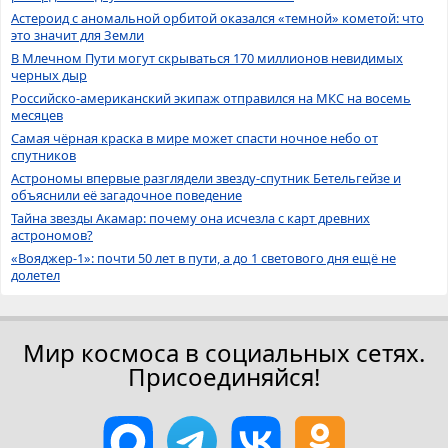
Астероид с аномальной орбитой оказался «темной» кометой: что
это значит для Земли
В Млечном Пути могут скрываться 170 миллионов невидимых
черных дыр
Российско-американский экипаж отправился на МКС на восемь
месяцев
Самая чёрная краска в мире может спасти ночное небо от
спутников
Астрономы впервые разглядели звезду-спутник Бетельгейзе и
объяснили её загадочное поведение
Тайна звезды Акамар: почему она исчезла с карт древних
астрономов?
«Вояджер-1»: почти 50 лет в пути, а до 1 светового дня ещё не
долетел
Мир космоса в социальных сетях.
Присоединяйся!