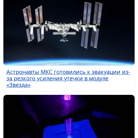
Астронавты МКС готовились к эвакуации из-
за резкого усиления утечки в модуле
«Звезда»