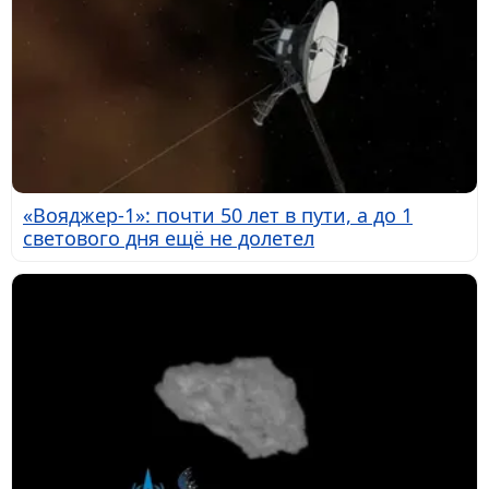
«Вояджер-1»: почти 50 лет в пути, а до 1
светового дня ещё не долетел