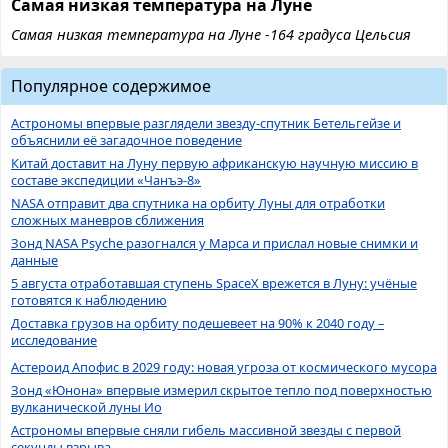
Самая низкая температура на Луне
Самая низкая температура на Луне -164 градуса Цельсия
Популярное содержимое
Астрономы впервые разглядели звезду-спутник Бетельгейзе и
объяснили её загадочное поведение
Китай доставит на Луну первую африканскую научную миссию в
составе экспедиции «Чанъэ-8»
NASA отправит два спутника на орбиту Луны для отработки
сложных маневров сближения
Зонд NASA Psyche разогнался у Марса и прислал новые снимки и
данные
5 августа отработавшая ступень SpaceX врежется в Луну: учёные
готовятся к наблюдению
Доставка грузов на орбиту подешевеет на 90% к 2040 году –
исследование
Астероид Апофис в 2029 году: новая угроза от космического мусора
Зонд «Юнона» впервые измерил скрытое тепло под поверхностью
вулканической луны Ио
Астрономы впервые сняли гибель массивной звезды с первой
секунды взрыва