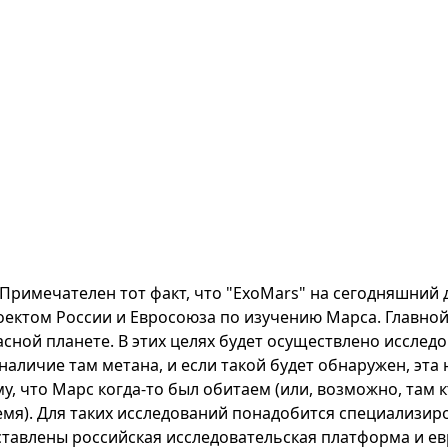
Примечателен тот факт, что "ExoMars" на сегодняшний
оектом России и Евросоюза по изучению Марса. Главной
асной планете. В этих целях будет осуществлено иссле
 наличие там метана, и если такой будет обнаружен, эт
му, что Марс когда-то был обитаем (или, возможно, там
емя). Для таких исследований понадобится специализир
ставлены российская исследовательская платформа и е