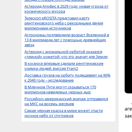
Астероид Апофис в 2029 году: новая угроза от
космического мусора
Телескоп eROSITA представил карту
рентгеновского неба с рекордными двумя
миллионами источников
Астрономы подтвердили возраст Вселенной в
13,8 миллиарда лет с помощью древнейших
звёзд
Астероид с аномальной орбитой оказался
«темной» кометой: что это значит для Земли
В космосе впервые сделали рентгеновские
снимки людей: миссия Fram2
Доставка грузов на орбиту подешевеет на 90%
к 2040 году – исследование
В Млечном Пути могут скрываться 170
миллионов невидимых черных дыр
Российско-американский экипаж отправился
на МКС на восемь месяцев
аг
Самая чёрная краска в мире может спасти
за
ночное небо от спутников