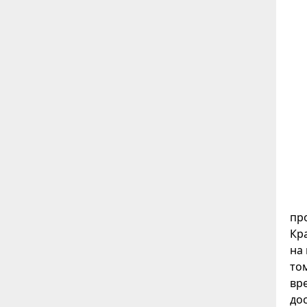
пр
Кр
на
то
вр
до