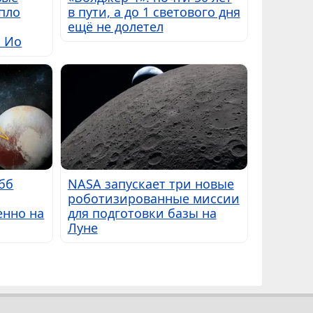
пло
в пути, а до 1 светового дня
ещё не долетел
ы Ио
бб
NASA запускает три новые
роботизированные миссии
енно на
для подготовки базы на
Луне