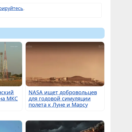
рируйтесь
.
нский
NASA ищет добровольцев
на МКС
для годовой симуляции
полета к Луне и Марсу