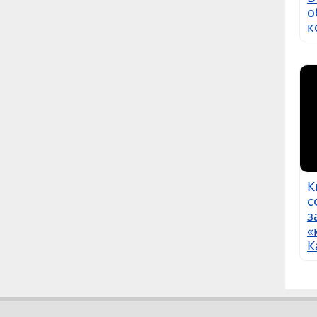
о
к
К
с
з
«
К