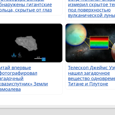
бнаружены гигантские
измерил скрытое те
ольца, скрытые от глаз
под поверхностью
вулканической лун
итай впервые
Телескоп Джеймс Уэ
фотографировал
нашел загадочное
агадочный
вещество одноврем
квазиспутник» Земли
Титане и Плутоне
амоалева