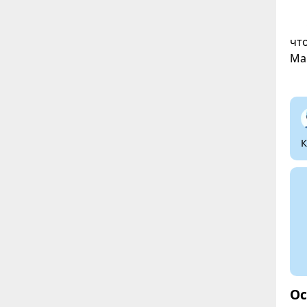
чт
Ма
К
Ос