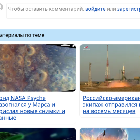
Чтобы оставить комментарий,
войдите
или
зарегист
атериалы по теме
онд NASA Psyche
Российско-америка
азогнался у Марса и
экипаж отправился 
рислал новые снимки и
на восемь месяцев
анные