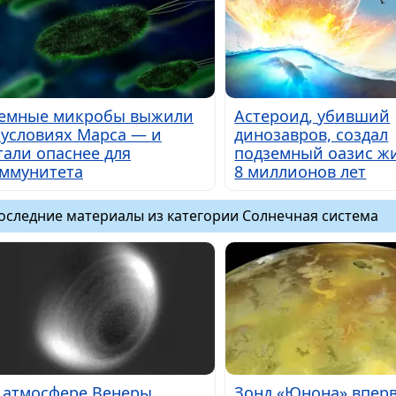
емные микробы выжили
Астероид, убивший
 условиях Марса — и
динозавров, создал
тали опаснее для
подземный оазис ж
ммунитета
8 миллионов лет
оследние материалы из категории Солнечная система
 атмосфере Венеры
Зонд «Юнона» впер