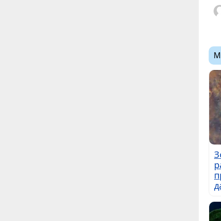
М
З
р
п
д