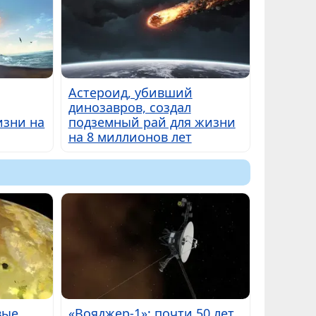
Астероид, убивший
динозавров, создал
изни на
подземный рай для жизни
на 8 миллионов лет
вые
«Вояджер-1»: почти 50 лет