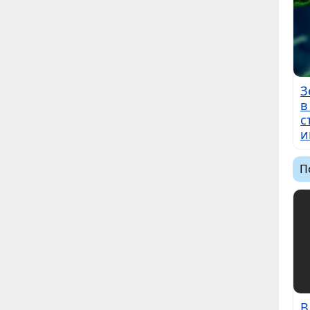
З
в
с
и
П
В