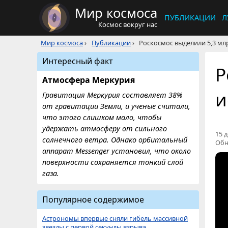
Мир космоса
ПУБЛИКАЦИИ
Л
Космос вокруг нас
Мир космоса
›
Публикации
›
Роскосмос выделили 5,3 мл
Интересный факт
Р
Атмосфера Меркурия
и
Гравитация Меркурия составляет 38%
от гравитации Земли, и ученые считали,
что этого слишком мало, чтобы
удержать атмосферу от сильного
15 д
солнечного ветра. Однако орбитальный
Обн
аппарат Messenger установил, что около
поверхности сохраняется тонкий слой
газа.
Популярное содержимое
Астрономы впервые сняли гибель массивной
звезды с первой секунды взрыва