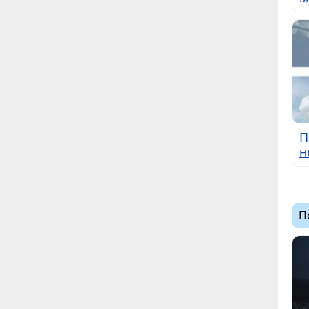
П
н
П