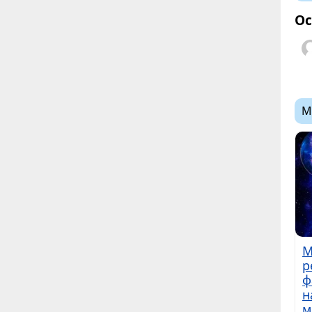
Ос
М
М
р
ф
н
м