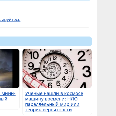
рируйтесь
.
ь мини-
Ученые нашли в космосе
ный
машину времени: НЛО,
параллельный мир или
теория вероятности