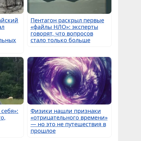
айский
Пентагон раскрыл первые
ал
«файлы НЛО»: эксперты
говорят, что вопросов
альных
стало только больше
 себя»:
Физики нашли признаки
о,
«отрицательного времени»
— но это не путешествия в
прошлое