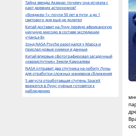
Тайна звезды Акамар: почему она исчезла с
карт древних астрономов?
«Вояджер-1»: почти 50 лет в пути, а до 1
светового дня ещё не долетел
Китай доставит на Луну первую африканскую
научную миссию в составе экспедиции
«Чанъэ-8»
Зонд NASA Psyche разогнался у Марса и
прислал новые снимки и данные
Китай впервые сфотографировал загадочный
«квазиспутник» Земли Камоалева
NASA отправит два спутника на орбиту Луны
для отработки сложных маневров сближения
5 августа отработавшая ступень SpaceX
врежется в Луну: учёные готовятся к
наблюдению
мн
па
др
Вра
со