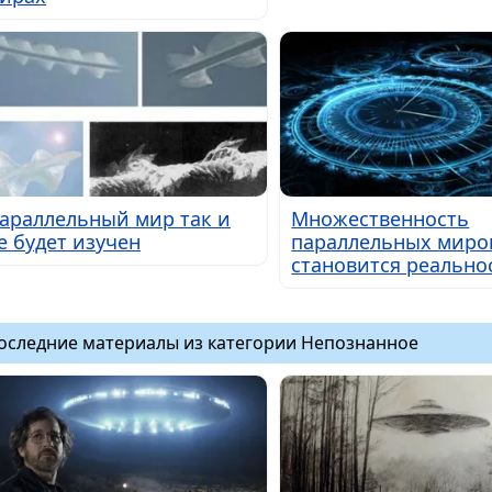
араллельный мир так и
Множественность
е будет изучен
параллельных миро
становится реально
оследние материалы из категории Непознанное