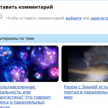
тавить комментарий
Чтобы оставить комментарий,
войдите
или
зарегист
атериалы по теме
ультивселенная:
Рядом с Землёй ест
еальность или
портал в параллель
антастика? Что говорит
мир
аука о параллельных
ирах