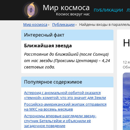
Мир космоса
ПУБЛИКАЦИИ
Л
Космос вокруг нас
Мир космоса
›
Публикации
›
Найдены входы в паралле
Интересный факт
Н
Ближайшая звезда
Расстояние до ближайшей (после Солнца)
от нас звезды (Проксимы Центавра) – 4,24
12 я
световых года.
Обн
Популярное содержимое
Астероид с аномальной орбитой оказался
«темной» кометой: что это значит для Земли
Российско-американский экипаж отправился
на МКС на восемь месяцев
Астрономы впервые разглядели звезду-
спутник Бетельгейзе и объяснили её
загадочное поведение