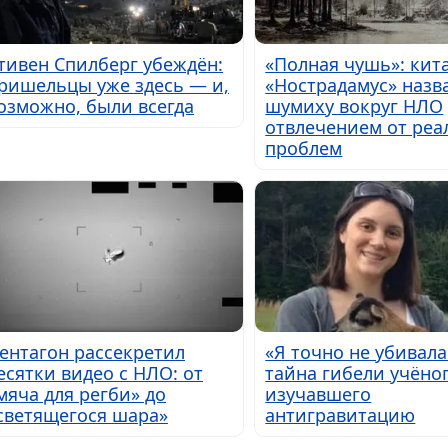
тивен Спилберг убеждён:
«Полная чушь»: кит
ришельцы уже здесь — и,
«Нострадамус» назв
озможно, были всегда
шумиху вокруг НЛО
отвлечением от ре
проблем
ентагон рассекретил
«Я точно не убивала
есятки видео с НЛО: от
тайна гибели учёног
мяча для регби» до
изучавшего
светящегося шара»
антигравитацию