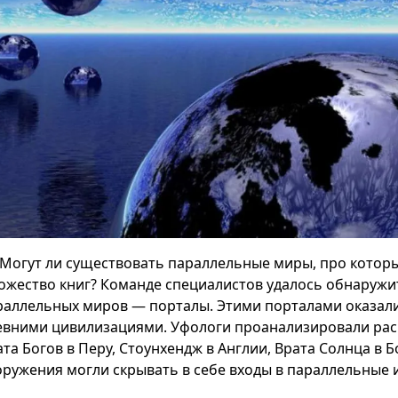
Могут ли существовать параллельные миры, про которы
ожество книг? Команде специалистов удалось обнаруж
раллельных миров — порталы. Этими порталами оказал
евними цивилизациями. Уфологи проанализировали ра
та Богов в Перу, Стоунхендж в Англии, Врата Солнца в Б
оружения могли скрывать в себе входы в параллельные 