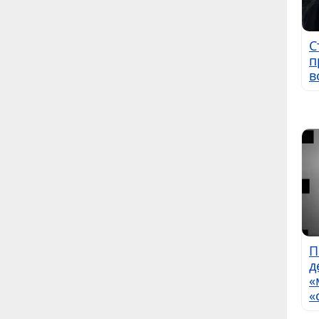
С
п
в
П
д
«
«