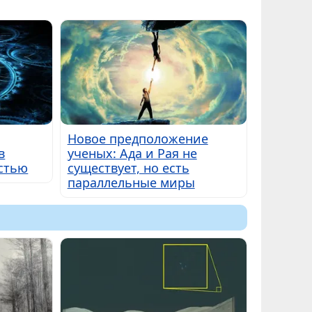
Новое предположение
в
ученых: Ада и Рая не
стью
существует, но есть
параллельные миры