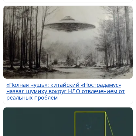
«Полная чушь»: китайский «Нострадамус»
назвал шумиху вокруг НЛО отвлечением от
реальных проблем