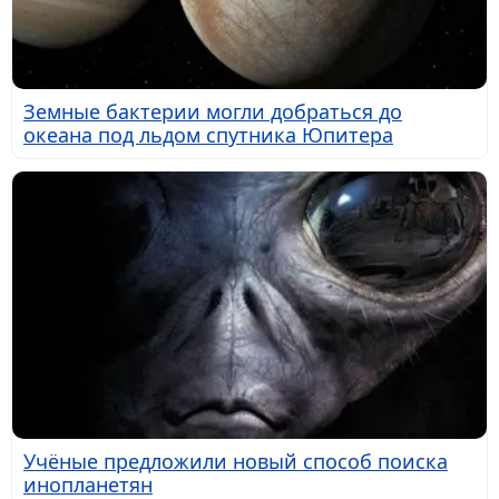
Земные бактерии могли добраться до
океана под льдом спутника Юпитера
Учёные предложили новый способ поиска
инопланетян