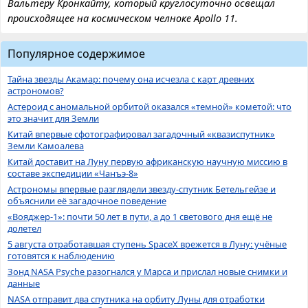
Вальтеру Кронкайту, который круглосуточно освещал
происходящее на космическом челноке Apollo 11.
Популярное содержимое
Тайна звезды Акамар: почему она исчезла с карт древних
астрономов?
Астероид с аномальной орбитой оказался «темной» кометой: что
это значит для Земли
Китай впервые сфотографировал загадочный «квазиспутник»
Земли Камоалева
Китай доставит на Луну первую африканскую научную миссию в
составе экспедиции «Чанъэ-8»
Астрономы впервые разглядели звезду-спутник Бетельгейзе и
объяснили её загадочное поведение
«Вояджер-1»: почти 50 лет в пути, а до 1 светового дня ещё не
долетел
5 августа отработавшая ступень SpaceX врежется в Луну: учёные
готовятся к наблюдению
Зонд NASA Psyche разогнался у Марса и прислал новые снимки и
данные
NASA отправит два спутника на орбиту Луны для отработки