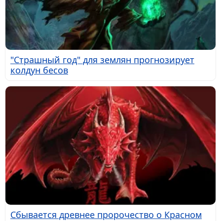
"Страшный год" для землян прогнозирует
колдун бесов
Сбывается древнее пророчество о Красном