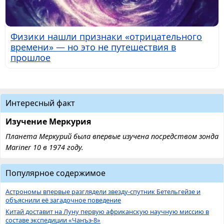
Физики нашли признаки «отрицательного
времени» — но это не путешествия в
прошлое
Интересный факт
Изучение Меркурия
Планета Меркурий была впервые изучена посредством зонда
Mariner 10 в 1974 году.
Популярное содержимое
Астрономы впервые разглядели звезду-спутник Бетельгейзе и
объяснили её загадочное поведение
Китай доставит на Луну первую африканскую научную миссию в
составе экспедиции «Чанъэ-8»