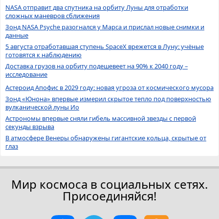
NASA отправит два спутника на орбиту Луны для отработки
сложных маневров сближения
Зонд NASA Psyche разогнался у Марса и прислал новые снимки и
данные
5 августа отработавшая ступень SpaceX врежется в Луну: учёные
готовятся к наблюдению
Доставка грузов на орбиту подешевеет на 90% к 2040 году –
исследование
Астероид Апофис в 2029 году: новая угроза от космического мусора
Зонд «Юнона» впервые измерил скрытое тепло под поверхностью
вулканической луны Ио
Астрономы впервые сняли гибель массивной звезды с первой
секунды взрыва
В атмосфере Венеры обнаружены гигантские кольца, скрытые от
глаз
Мир космоса в социальных сетях.
Присоединяйся!