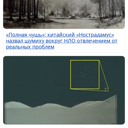
«Полная чушь»: китайский «Нострадамус»
назвал шумиху вокруг НЛО отвлечением от
реальных проблем