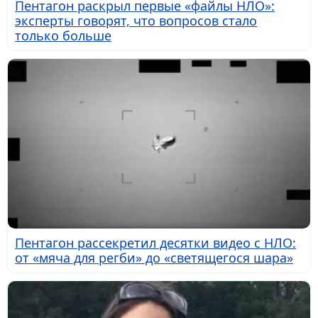
Пентагон раскрыл первые «файлы НЛО»:
эксперты говорят, что вопросов стало
только больше
Пентагон рассекретил десятки видео с НЛО:
от «мяча для регби» до «светящегося шара»