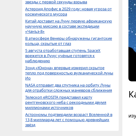
звезды с первой секунды взрыва
Астероид Апофис в 2029 году: новая угроза от
космического мусора
Китай доставит на Луну первую африканскую
научную миссию в составе экспедиции
«Чанъэ-8»
В атмосфере Венеры обнаружены гигантские
кольца, скрытые от глаз
5 августа отработавшая ступень SpaceX
врежется в Луну: учёные готовятся к
наблюдению
Зонд «Юнона» впервые измерил скрытое
тепло под поверхностью вулканической луны
Ио
NASA отправит два спутника на орбиту Луны
для отработки сложных маневров сближения
К
Телескоп eROSITA представил карту
рентгеновского неба с рекордными двумя
миллионами источников
Астрономы подтвердили возраст Вселенной в
из
13,8 миллиарда лет с помощью древнейших
звёзд