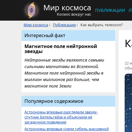
Мир космоса
ПУБЛИКАЦИИ
Л
Космос вокруг нас
Мир космоса
›
Публикации
›
Как выбрать телескоп?
Интересный факт
К
Магнитное поле нейтронной
звезды
Нейтронные звезды являются самыми
22 и
сильными магнитами во Вселенной.
Обн
Магнитное поле нейтронной звезды в
миллион миллионов раз больше, чем
магнитное поле Земли
Популярное содержимое
Астрономы впервые разглядели звезду-
спутник Бетельгейзе и объяснили её
загадочное поведение
Астрономы впервые сняли гибель массивной