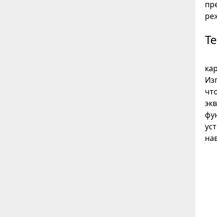
пр
ре
Т
ка
Из
чт
эк
фу
ус
на