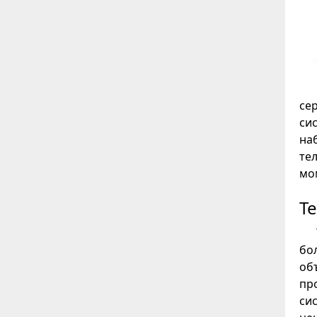
се
си
на
те
мо
Т
бо
об
пр
си