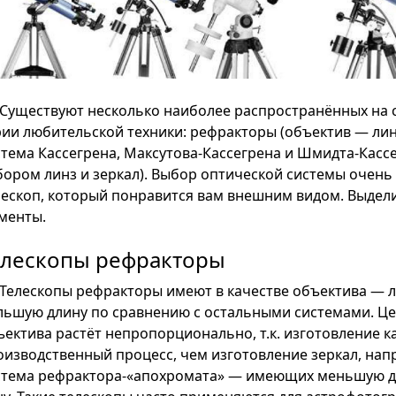
Существуют несколько наиболее распространённых на с
рии любительской техники: рефракторы (объектив — лин
стема Кассегрена, Максутова-Кассегрена и Шмидта-Кас
бором линз и зеркал). Выбор оптической системы очень
лескоп, который понравится вам внешним видом. Выдели
менты.
елескопы рефракторы
Телескопы рефракторы имеют в качестве объектива — л
льшую длину по сравнению с остальными системами. Це
ъектива растёт непропорционально, т.к. изготовление
оизводственный процесс, чем изготовление зеркал, нап
стема рефрактора-«апохромата» — имеющих меньшую дл