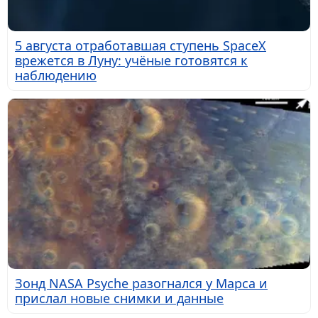
5 августа отработавшая ступень SpaceX
врежется в Луну: учёные готовятся к
наблюдению
Зонд NASA Psyche разогнался у Марса и
прислал новые снимки и данные