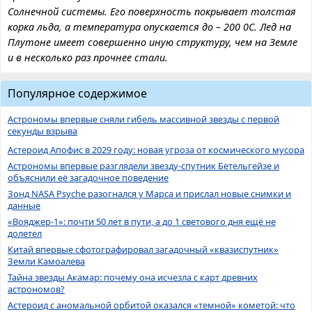
Солнечной системы. Его поверхность покрывает толстая
корка льда, а температура опускается до – 200 0С. Лед на
Плутоне имеет совершенно иную структуру, чем на Земле
и в несколько раз прочнее стали.
Популярное содержимое
Астрономы впервые сняли гибель массивной звезды с первой
секунды взрыва
Астероид Апофис в 2029 году: новая угроза от космического мусора
Астрономы впервые разглядели звезду-спутник Бетельгейзе и
объяснили её загадочное поведение
Зонд NASA Psyche разогнался у Марса и прислал новые снимки и
данные
«Вояджер-1»: почти 50 лет в пути, а до 1 светового дня ещё не
долетел
Китай впервые сфотографировал загадочный «квазиспутник»
Земли Камоалева
Тайна звезды Акамар: почему она исчезла с карт древних
астрономов?
Астероид с аномальной орбитой оказался «темной» кометой: что