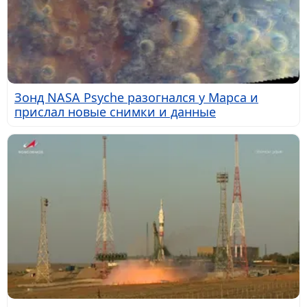
Зонд NASA Psyche разогнался у Марса и
прислал новые снимки и данные