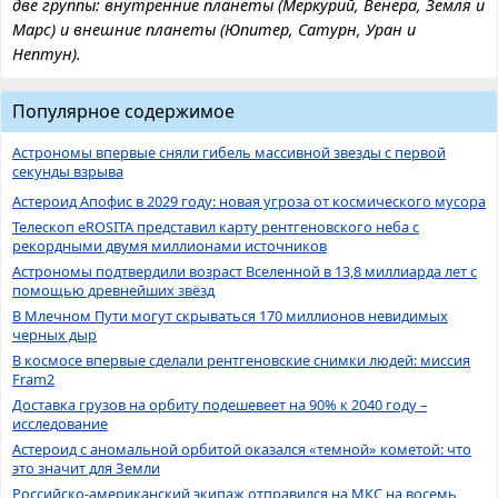
две группы: внутренние планеты (Меркурий, Венера, Земля и
Марс) и внешние планеты (Юпитер, Сатурн, Уран и
Нептун).
Популярное содержимое
Астрономы впервые сняли гибель массивной звезды с первой
секунды взрыва
Астероид Апофис в 2029 году: новая угроза от космического мусора
Телескоп eROSITA представил карту рентгеновского неба с
рекордными двумя миллионами источников
Астрономы подтвердили возраст Вселенной в 13,8 миллиарда лет с
помощью древнейших звёзд
В Млечном Пути могут скрываться 170 миллионов невидимых
черных дыр
В космосе впервые сделали рентгеновские снимки людей: миссия
Fram2
Доставка грузов на орбиту подешевеет на 90% к 2040 году –
исследование
Астероид с аномальной орбитой оказался «темной» кометой: что
это значит для Земли
Российско-американский экипаж отправился на МКС на восемь