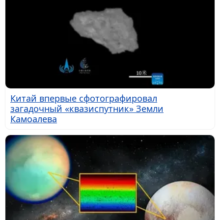
Китай впервые сфотографировал
загадочный «квазиспутник» Земли
Камоалева