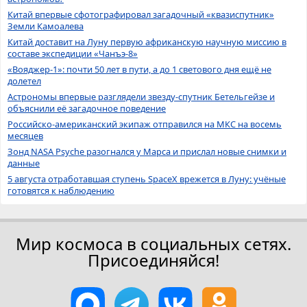
Китай впервые сфотографировал загадочный «квазиспутник»
Земли Камоалева
Китай доставит на Луну первую африканскую научную миссию в
составе экспедиции «Чанъэ-8»
«Вояджер-1»: почти 50 лет в пути, а до 1 светового дня ещё не
долетел
Астрономы впервые разглядели звезду-спутник Бетельгейзе и
объяснили её загадочное поведение
Российско-американский экипаж отправился на МКС на восемь
месяцев
Зонд NASA Psyche разогнался у Марса и прислал новые снимки и
данные
5 августа отработавшая ступень SpaceX врежется в Луну: учёные
готовятся к наблюдению
Мир космоса в социальных сетях.
Присоединяйся!