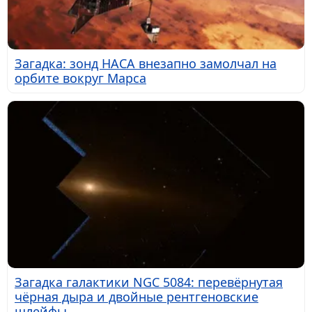
Загадка: зонд НАСА внезапно замолчал на
орбите вокруг Марса
Загадка галактики NGC 5084: перевёрнутая
чёрная дыра и двойные рентгеновские
шлейфы