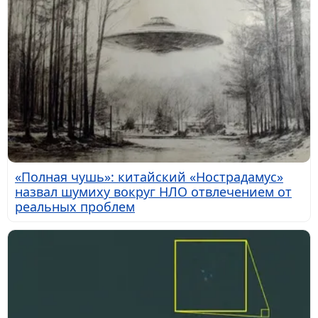
«Полная чушь»: китайский «Нострадамус»
назвал шумиху вокруг НЛО отвлечением от
реальных проблем