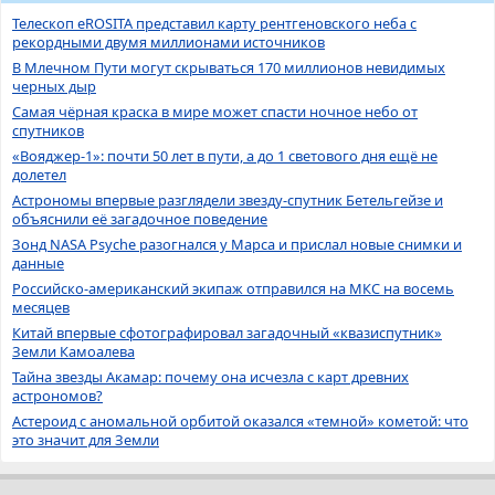
Телескоп eROSITA представил карту рентгеновского неба с
рекордными двумя миллионами источников
В Млечном Пути могут скрываться 170 миллионов невидимых
черных дыр
Самая чёрная краска в мире может спасти ночное небо от
спутников
«Вояджер-1»: почти 50 лет в пути, а до 1 светового дня ещё не
долетел
Астрономы впервые разглядели звезду-спутник Бетельгейзе и
объяснили её загадочное поведение
Зонд NASA Psyche разогнался у Марса и прислал новые снимки и
данные
Российско-американский экипаж отправился на МКС на восемь
месяцев
Китай впервые сфотографировал загадочный «квазиспутник»
Земли Камоалева
Тайна звезды Акамар: почему она исчезла с карт древних
астрономов?
Астероид с аномальной орбитой оказался «темной» кометой: что
это значит для Земли