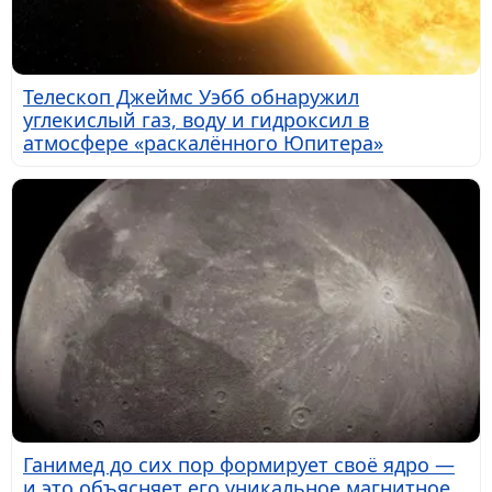
Телескоп Джеймс Уэбб обнаружил
углекислый газ, воду и гидроксил в
атмосфере «раскалённого Юпитера»
Ганимед до сих пор формирует своё ядро —
и это объясняет его уникальное магнитное