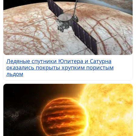
Ледяные спутники Юпитера и Сатурна
оказались покрыты хрупким пористым
льдом