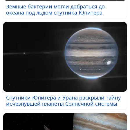
Земные бактерии могли добраться до
океана под льдом спутника Юпитера
Спутники Юпитера и Урана раскрыли тайну
исчезнувшей планеты Солнечной системы