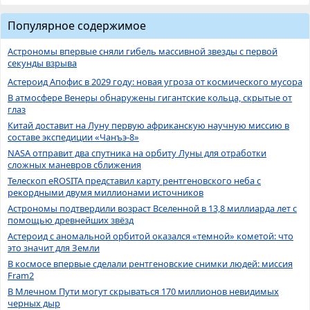
Популярное содержимое
Астрономы впервые сняли гибель массивной звезды с первой
секунды взрыва
Астероид Апофис в 2029 году: новая угроза от космического мусора
В атмосфере Венеры обнаружены гигантские кольца, скрытые от
глаз
Китай доставит на Луну первую африканскую научную миссию в
составе экспедиции «Чанъэ-8»
NASA отправит два спутника на орбиту Луны для отработки
сложных маневров сближения
Телескоп eROSITA представил карту рентгеновского неба с
рекордными двумя миллионами источников
Астрономы подтвердили возраст Вселенной в 13,8 миллиарда лет с
помощью древнейших звёзд
Астероид с аномальной орбитой оказался «темной» кометой: что
это значит для Земли
В космосе впервые сделали рентгеновские снимки людей: миссия
Fram2
В Млечном Пути могут скрываться 170 миллионов невидимых
черных дыр