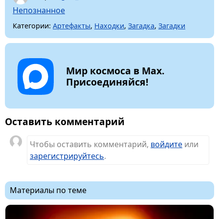
Непознанное
Категории:
Артефакты
,
Находки
,
Загадка
,
Загадки
Мир космоса в Max.
Присоединяйся!
Оставить комментарий
Чтобы оставить комментарий,
войдите
или
зарегистрируйтесь
.
Материалы по теме