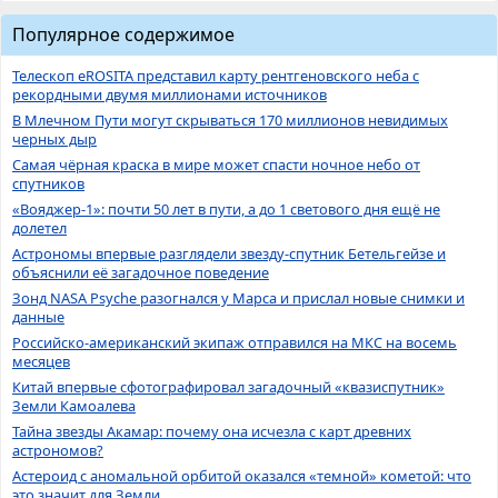
Популярное содержимое
Телескоп eROSITA представил карту рентгеновского неба с
рекордными двумя миллионами источников
В Млечном Пути могут скрываться 170 миллионов невидимых
черных дыр
Самая чёрная краска в мире может спасти ночное небо от
спутников
«Вояджер-1»: почти 50 лет в пути, а до 1 светового дня ещё не
долетел
Астрономы впервые разглядели звезду-спутник Бетельгейзе и
объяснили её загадочное поведение
Зонд NASA Psyche разогнался у Марса и прислал новые снимки и
данные
Российско-американский экипаж отправился на МКС на восемь
месяцев
Китай впервые сфотографировал загадочный «квазиспутник»
Земли Камоалева
Тайна звезды Акамар: почему она исчезла с карт древних
астрономов?
Астероид с аномальной орбитой оказался «темной» кометой: что
это значит для Земли