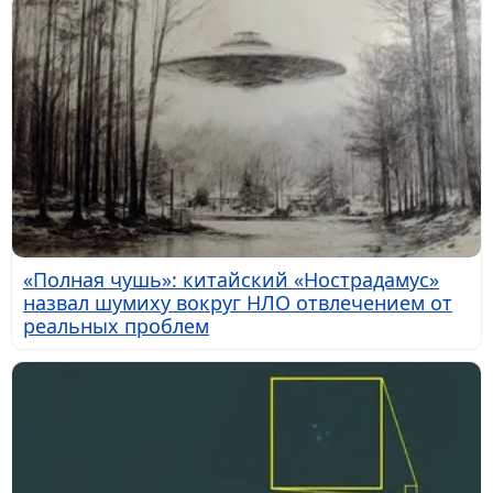
«Полная чушь»: китайский «Нострадамус»
назвал шумиху вокруг НЛО отвлечением от
реальных проблем