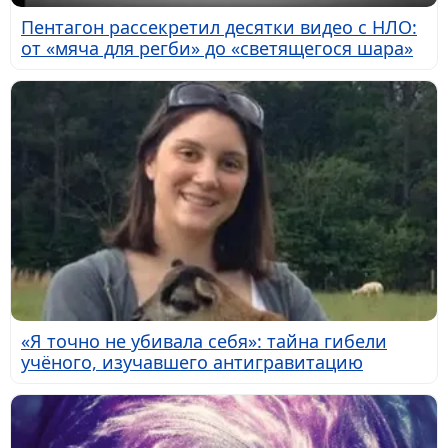
Пентагон рассекретил десятки видео с НЛО:
от «мяча для регби» до «светящегося шара»
«Я точно не убивала себя»: тайна гибели
учёного, изучавшего антигравитацию