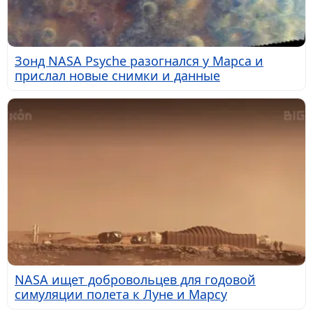
Зонд NASA Psyche разогнался у Марса и
прислал новые снимки и данные
NASA ищет добровольцев для годовой
симуляции полета к Луне и Марсу