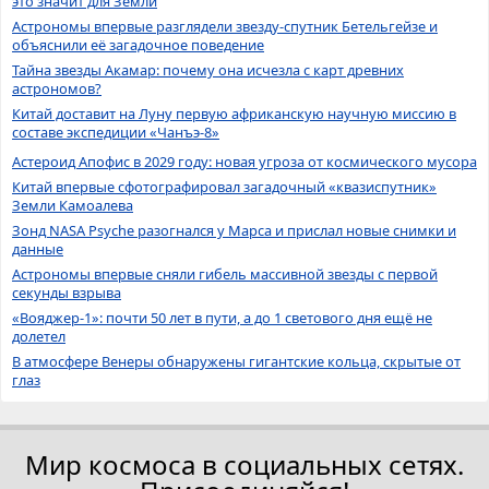
это значит для Земли
Астрономы впервые разглядели звезду-спутник Бетельгейзе и
объяснили её загадочное поведение
Тайна звезды Акамар: почему она исчезла с карт древних
астрономов?
Китай доставит на Луну первую африканскую научную миссию в
составе экспедиции «Чанъэ-8»
Астероид Апофис в 2029 году: новая угроза от космического мусора
Китай впервые сфотографировал загадочный «квазиспутник»
Земли Камоалева
Зонд NASA Psyche разогнался у Марса и прислал новые снимки и
данные
Астрономы впервые сняли гибель массивной звезды с первой
секунды взрыва
«Вояджер-1»: почти 50 лет в пути, а до 1 светового дня ещё не
долетел
В атмосфере Венеры обнаружены гигантские кольца, скрытые от
глаз
Мир космоса в социальных сетях.