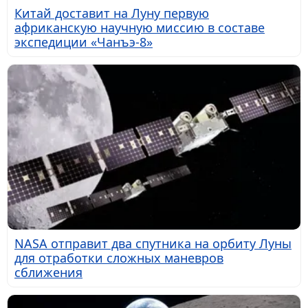
Китай доставит на Луну первую
африканскую научную миссию в составе
экспедиции «Чанъэ-8»
NASA отправит два спутника на орбиту Луны
для отработки сложных маневров
сближения