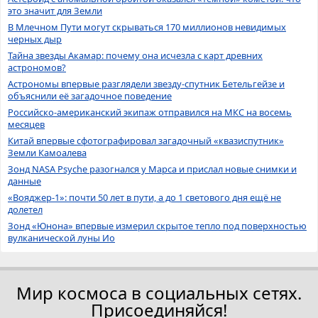
это значит для Земли
В Млечном Пути могут скрываться 170 миллионов невидимых
черных дыр
Тайна звезды Акамар: почему она исчезла с карт древних
астрономов?
Астрономы впервые разглядели звезду-спутник Бетельгейзе и
объяснили её загадочное поведение
Российско-американский экипаж отправился на МКС на восемь
месяцев
Китай впервые сфотографировал загадочный «квазиспутник»
Земли Камоалева
Зонд NASA Psyche разогнался у Марса и прислал новые снимки и
данные
«Вояджер-1»: почти 50 лет в пути, а до 1 светового дня ещё не
долетел
Зонд «Юнона» впервые измерил скрытое тепло под поверхностью
вулканической луны Ио
Мир космоса в социальных сетях.
Присоединяйся!