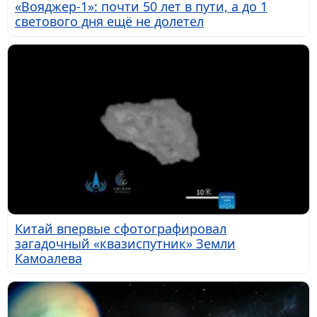
«Вояджер-1»: почти 50 лет в пути, а до 1
светового дня ещё не долетел
Китай впервые сфотографировал
загадочный «квазиспутник» Земли
Камоалева